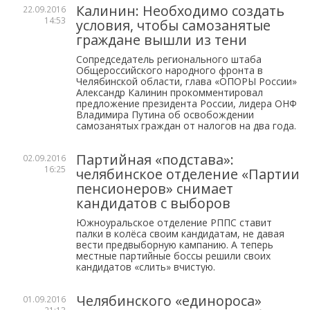
Калинин: Необходимо создать
22.09.2016
14:53
условия, чтобы самозанятые
граждане вышли из тени
Сопредседатель регионального штаба
Общероссийского народного фронта в
Челябинской области, глава «ОПОРЫ России»
Александр Калинин прокомментировал
предложение президента России, лидера ОНФ
Владимира Путина об освобождении
самозанятых граждан от налогов на два года.
Партийная «подстава»:
02.09.2016
16:25
челябинское отделение «Партии
пенсионеров» снимает
кандидатов с выборов
Южноуральское отделение РППС ставит
палки в колёса своим кандидатам, не давая
вести предвыборную кампанию. А теперь
местные партийные боссы решили своих
кандидатов «слить» вчистую.
Челябинского «единороса»
01.09.2016