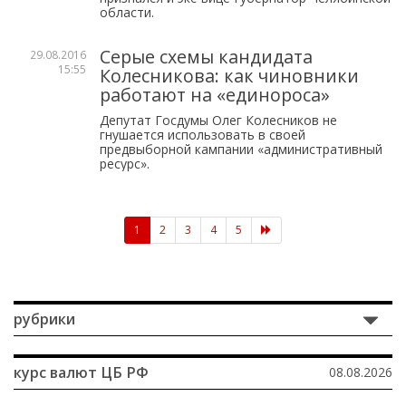
области.
Серые схемы кандидата
29.08.2016
15:55
Колесникова: как чиновники
работают на «единороса»
Депутат Госдумы Олег Колесников не
гнушается использовать в своей
предвыборной кампании «административный
ресурс».
(current)
1
2
3
4
5
рубрики
курс валют
ЦБ РФ
08.08.2026