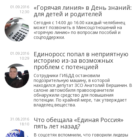
«Горячая линия» в День знаний:
01.09.2016
12:30
для детей и родителей
Сегодня с 14.00 до 16.00 каждый челябинец
может позвонить в Минсоцотношений на
«горячую линию» по вопросам пособий и
соцподдержки.
Единоросс попал в неприятную
01.09.2016
10:29
историю из-за возможных
проблем с потенцией
Сотрудники ГИБДД остановили
подозрительную машину, в которой
находился депутат ЗСО Анатолий Вершинин. В
салоне автомобиля правоохранители
обнаружили средство для повышения
потенции. По крайней мере, так утверждает
владелец вещества.
Что обещала «Единая Россия»
31.08.2016
18:10
пять лет назад?
В соцсетях вспомнили, что говорили лидеры