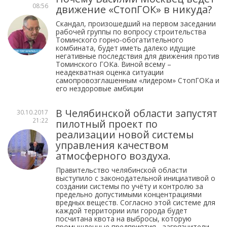
08:56
движение «СтопГОК» в никуда?
Скандал, произошедший на первом заседании
рабочей группы по вопросу строительства
Томинского горно-обогатительного
комбината, будет иметь далеко идущие
негативные последствия для движения против
Томинского ГОКа. Виной всему –
неадекватная оценка ситуации
самопровозглашенным «лидером» СтопГОКа и
его нездоровые амбиции
В Челябинской области запустят
30.10.2017
21:22
пилотный проект по
реализации новой системы
управления качеством
атмосферного воздуха.
Правительство челябинской области
выступило с законодательной инициативой о
создании системы по учёту и контролю за
предельно допустимыми концентрациями
вредных веществ. Согласно этой системе для
каждой территории или города будет
посчитана квота на выбросы, которую
промышленные предприятия - загрязнители