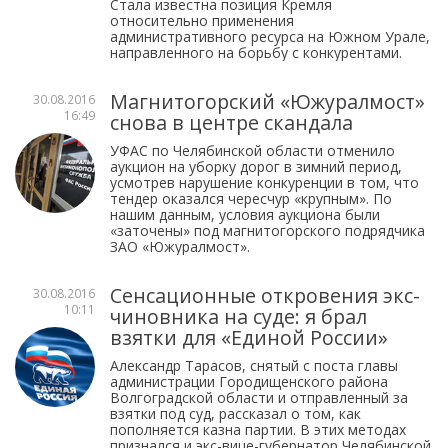
Стала известна позиция Кремля
относительно применения
административного ресурса на Южном Урале,
направленного на борьбу с конкурентами.
Магнитогорский «Южуралмост»
30.08.2016
16:49
снова в центре скандала
УФАС по Челябинской области отменило
аукцион на уборку дорог в зимний период,
усмотрев нарушение конкуренции в том, что
тендер оказался чересчур «крупным». По
нашим данным, условия аукциона были
«заточены» под магнитогорского подрядчика
ЗАО «Южуралмост».
Сенсационные откровения экс-
30.08.2016
10:11
чиновника на суде: я брал
взятки для «Единой России»
Александр Тарасов, снятый с поста главы
администрации Городищенского района
Волгоградской области и отправленный за
взятки под суд, рассказал о том, как
пополняется казна партии. В этих методах
признался и экс-вице-губернатор Челябинской