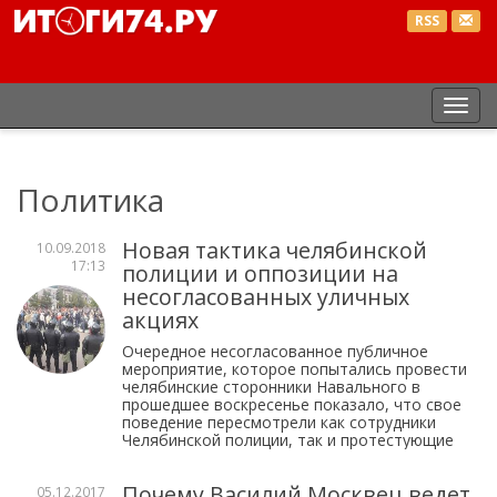
RSS
Пер
нав
Политика
Новая тактика челябинской
10.09.2018
17:13
полиции и оппозиции на
несогласованных уличных
акциях
Очередное несогласованное публичное
мероприятие, которое попытались провести
челябинские сторонники Навального в
прошедшее воскресенье показало, что свое
поведение пересмотрели как сотрудники
Челябинской полиции, так и протестующие
Почему Василий Москвец ведет
05.12.2017