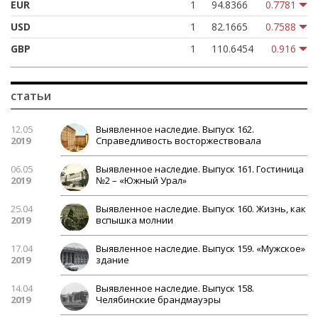
EUR
1
94.8366
0.7781
USD
1
82.1665
0.7588
GBP
1
110.6454
0.916
статьи
12.05
Выявленное наследие. Выпуск 162.
2019
Справедливость восторжествовала
06.05
Выявленное наследие. Выпуск 161. Гостиница
2019
№2 – «Южный Урал»
25.04
Выявленное наследие. Выпуск 160. Жизнь, как
2019
вспышка молнии
17.04
Выявленное наследие. Выпуск 159. «Мужское»
2019
здание
14.04
Выявленное наследие. Выпуск 158.
2019
Челябинские брандмауэры