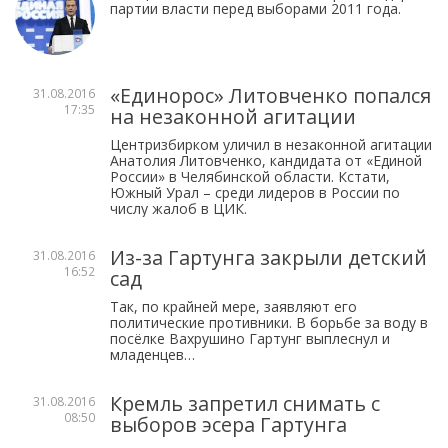
партии власти перед выборами 2011 года.
«Единорос» Литовченко попался
31.08.2016
17:35
на незаконной агитации
Центризбирком уличил в незаконной агитации
Анатолия Литовченко, кандидата от «Единой
России» в Челябинской области. Кстати,
Южный Урал – среди лидеров в России по
числу жалоб в ЦИК.
Из-за Гартунга закрыли детский
31.08.2016
16:52
сад
Так, по крайней мере, заявляют его
политические противники. В борьбе за воду в
посёлке Вахрушино Гартунг выплеснул и
младенцев…
Кремль запретил снимать с
31.08.2016
08:50
выборов эсера Гартунга