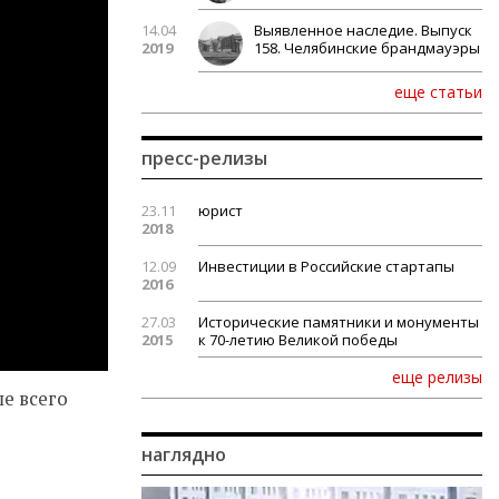
14.04
Выявленное наследие. Выпуск
2019
158. Челябинские брандмауэры
еще статьи
пресс-релизы
23.11
юрист
2018
12.09
Инвестиции в Российские стартапы
2016
27.03
Исторические памятники и монументы
2015
к 70-летию Великой победы
еще релизы
ше всего
наглядно