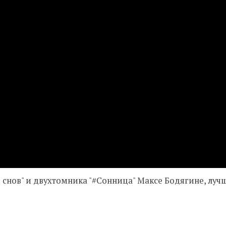
 снов" и двухтомника "
#Сонница
" Максе Бодягине, луч