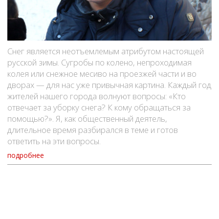
Снег является неотъемлемым атрибутом настоящей
русской зимы. Сугробы по колено, непроходимая
колея или снежное месиво на проезжей части и во
дворах — для нас уже привычная картина. Каждый год
жителей нашего города волнуют вопросы: «Кто
отвечает за уборку снега? К кому обращаться за
помощью?». Я, как общественный деятель,
длительное время разбирался в теме и готов
ответить на эти вопросы.
подробнее