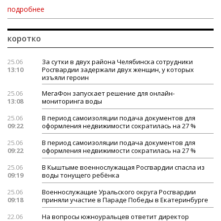
подробнее
коротко
25.06
За сутки в двух района Челябинска сотрудники
13:10
Росгвардии задержали двух женщин, у которых
изъяли героин
25.06
МегаФон запускает решение для онлайн-
13:08
мониторинга воды
25.06
В период самоизоляции подача документов для
09:22
оформления недвижимости сократилась на 27 %
25.06
В период самоизоляции подача документов для
09:22
оформления недвижимости сократилась на 27 %
25.06
В Кыштыме военнослужащая Росгвардии спасла из
09:19
воды тонущего ребёнка
25.06
Военнослужащие Уральского округа Росгвардии
09:18
приняли участие в Параде Победы в Екатеринбурге
22.06
На вопросы южноуральцев ответит директор