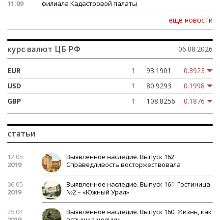
11:09
филиала Кадастровой палаты
еще новости
курс валют
ЦБ РФ
06.08.2026
EUR
1
93.1901
0.3923
USD
1
80.9293
0.1998
GBP
1
108.8256
0.1876
статьи
12.05
Выявленное наследие. Выпуск 162.
2019
Справедливость восторжествовала
06.05
Выявленное наследие. Выпуск 161. Гостиница
2019
№2 – «Южный Урал»
25.04
Выявленное наследие. Выпуск 160. Жизнь, как
2019
вспышка молнии