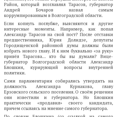
Район, который возглавлял Тарасов, губернатор
Андрей Бочаров назвал самым
коррумпированным в Волгоградской области.
Если копнуть поглубже, выясняются и другие
интересные моменты. Например, как попал
Александр Тарасов на свой пост? После отставки
предшественника, Юрия Долидзе, депутаты
Городищенской районной думы должны были
избрать нового главу. И к ним буквально «за руку»
привёл Тарасова… кто бы вы думали? Вице-
губернатор Волгоградской области Александр
Блошкин, курирующий вопросы внутренней
политики.
Сами парламентарии собирались утвердить на
должность Александра Курнакова, главу
Ерзовского сельского поселения. О своём решении
они известили и губернатора. Но Блошкин
практически «продавил» своего кандидата,
причем ссылаясь на мнение самого губернатора.
По словам Блошкина (со ссылкой на самого