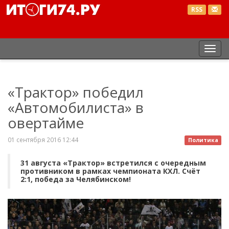
RSS
Пер
нав
«Трактор» победил
«Автомобилиста» в
овертайме
01 сентября 2016 12:44
Политика
31 августа «Трактор» встретился с очередным
противником в рамках чемпионата КХЛ. Счёт
2:1, победа за Челябинском!