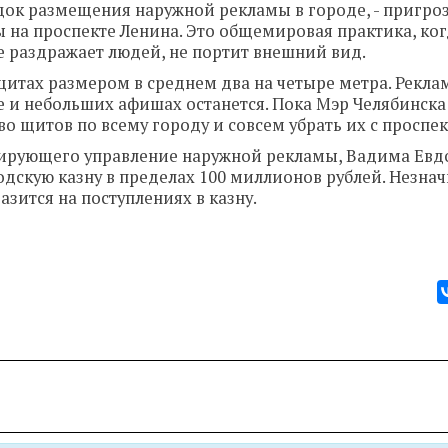
док размещения наружной рекламы в городе, - пригр
 на проспекте Ленина. Это общемировая практика, ког
е раздражает людей, не портит внешний вид.
 щитах размером в среднем два на четыре метра. Рекла
 и небольших афишах останется. Пока Мэр Челябинска
 щитов по всему городу и совсем убрать их с проспек
рирующего управление наружной рекламы, Вадима Евд
скую казну в пределах 100 миллионов рублей. Незна
зится на поступлениях в казну.