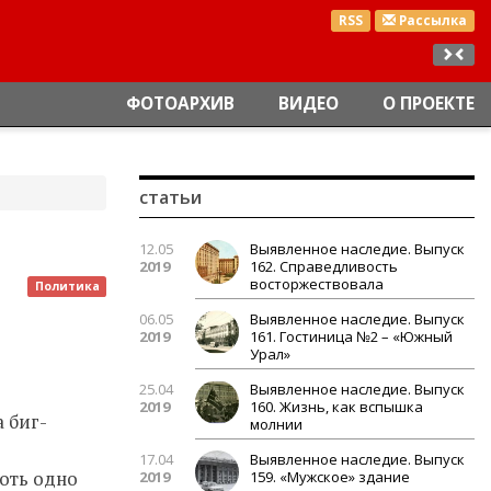
RSS
Рассылка
ФОТОАРХИВ
ВИДЕО
О ПРОЕКТЕ
статьи
12.05
Выявленное наследие. Выпуск
2019
162. Справедливость
восторжествовала
Политика
06.05
Выявленное наследие. Выпуск
2019
161. Гостиница №2 – «Южный
Урал»
25.04
Выявленное наследие. Выпуск
2019
160. Жизнь, как вспышка
 биг-
молнии
17.04
Выявленное наследие. Выпуск
хоть одно
2019
159. «Мужское» здание