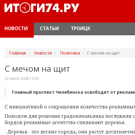
НОВОСТИ
СТАТЬИ
ТРОИЦК
Главная
Новости
Политика
С мечом на щит
С мечом на щит
02 июля 2008 13:50
Главный проспект Челябинска освободят от рекла
С инициативой о сокращении количества рекламных
Поводом для решения градоначальника послужили о
бордов рекламные агентства спиливают деревья.
- Деревья - это легкие города, они растут десятилет