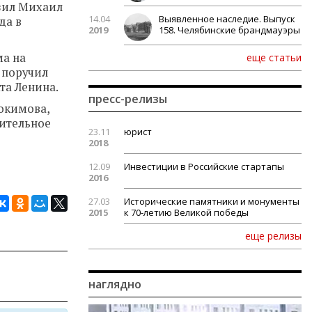
озил Михаил
14.04
Выявленное наследие. Выпуск
да в
2019
158. Челябинские брандмауэры
ма на
еще статьи
 поручил
та Ленина.
пресс-релизы
окимова,
чительное
23.11
юрист
2018
12.09
Инвестиции в Российские стартапы
2016
27.03
Исторические памятники и монументы
2015
к 70-летию Великой победы
еще релизы
наглядно