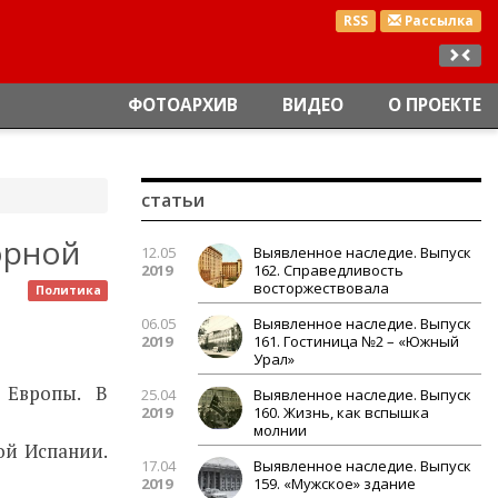
RSS
Рассылка
ФОТОАРХИВ
ВИДЕО
О ПРОЕКТЕ
статьи
орной
12.05
Выявленное наследие. Выпуск
2019
162. Справедливость
восторжествовала
Политика
06.05
Выявленное наследие. Выпуск
2019
161. Гостиница №2 – «Южный
Урал»
 Европы. В
25.04
Выявленное наследие. Выпуск
2019
160. Жизнь, как вспышка
молнии
ой Испании.
17.04
Выявленное наследие. Выпуск
2019
159. «Мужское» здание