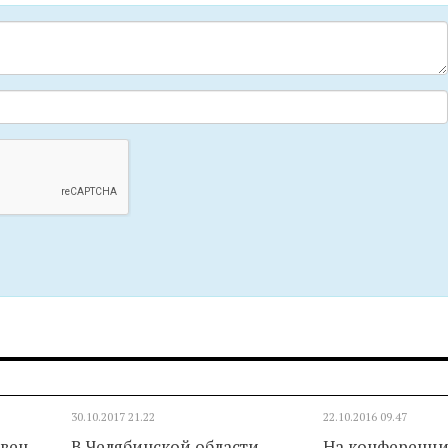
30.10.2017
21.22
22.10.2016
09.47
квец
В Челябинской области
На конференци