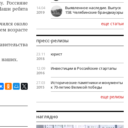
у. Россияне
14.04
Выявленное наследие. Выпуск
Наши ребята
2019
158. Челябинские брандмауэры
нчился около
еще статьи
оем возрасте
пресс-релизы
равительства
23.11
юрист
2018
а наших.
12.09
Инвестиции в Российские стартапы
2016
27.03
Исторические памятники и монументы
2015
к 70-летию Великой победы
еще релизы
наглядно