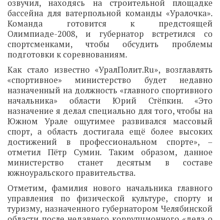
озвучил, находясь на строительной площадке
бассейна для ватерпольной команды «Уралочка».
Команда готовится к предстоящей
Олимпиаде-2008, и губернатор встретился со
спортсменками, чтобы обсудить проблемы
подготовки к соревнованиям.
Как стало известно «УралПолит.Ru», возглавлять
«спортивное» министерство будет недавно
назначенный на должность «главного спортивного
начальника» области Юрий Стёпкин. «Это
назначение я делал специально для того, чтобы на
Южном Урале ощутимее развивался массовый
спорт, а область достигала ещё более высоких
достижений в профессиональном спорте», –
отметил Пётр Сумин. Таким образом, данное
министерство станет десятым в составе
южноуральского правительства.
Отметим, фамилия нового начальника главного
управления по физической культуре, спорту и
туризму, назначенного губернатором Челябинской
области после недавнего коррупционного «дела о