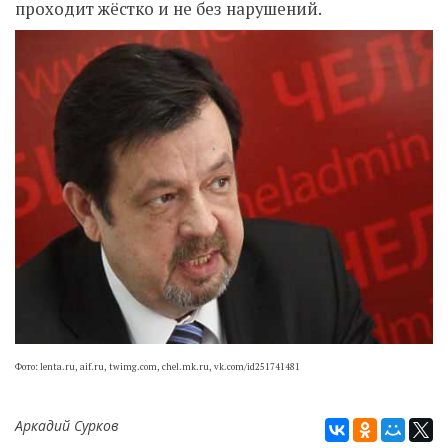
проходит жёстко и не без нарушений.
Фото: lenta.ru, aif.ru, twimg.com, chel.mk.ru, vk.com/id251741481
Аркадий Сурков