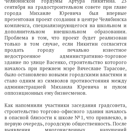
Челябинской гордумы Артура Никитина. 23
сентября на градостроительном совете при главе
города Михаиле Юревича был впервые
презентован проект создания в центре Челябинска
комплекса, специализирующегося на школьном и
дополнительном внешкольном образовании.
Проблема в том, что проект будет реализован
только в том случае, если Никитин согласится
продать городу печально известное
недостроенное административно-торговое
здание по улице Васенко, строительство которого
началось при прежнем мэре Вячеславе Тарасове,
было остановлено новыми городскими властями и
стало одним из символов противостояния между
администрацией Михаила Юревича и пулом
оппозиционных ему бизнесменов.
Как напомнили участники заседания градсовета,
строительство торгово-офисного здания началось
в опасной близости к школе №1, что привлекло, в
первую очередь, городскую общественность. После
выявления многочисленных нарушений