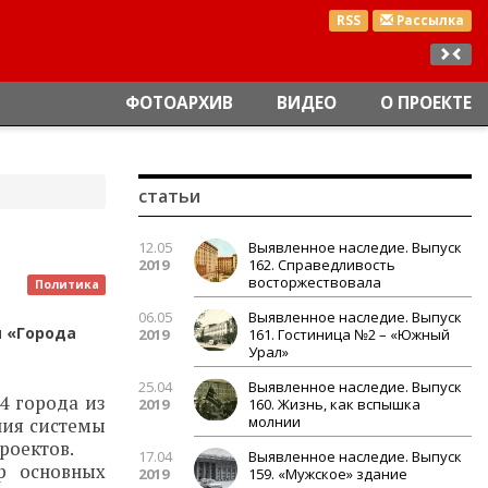
RSS
Рассылка
ФОТОАРХИВ
ВИДЕО
О ПРОЕКТЕ
статьи
12.05
Выявленное наследие. Выпуск
2019
162. Справедливость
восторжествовала
Политика
06.05
Выявленное наследие. Выпуск
и «Города
2019
161. Гостиница №2 – «Южный
Урал»
25.04
Выявленное наследие. Выпуск
4 города из
2019
160. Жизнь, как вспышка
молнии
ния системы
роектов.
17.04
Выявленное наследие. Выпуск
р основных
2019
159. «Мужское» здание