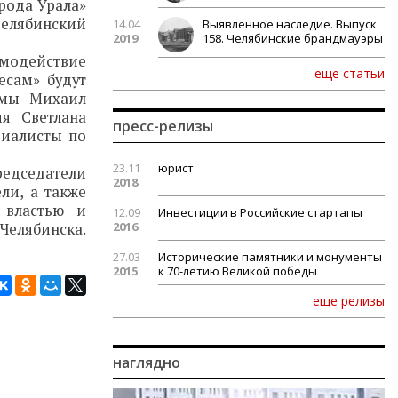
орода Урала»
челябинский
14.04
Выявленное наследие. Выпуск
2019
158. Челябинские брандмауэры
имодействие
еще статьи
есам» будут
умы Михаил
я Светлана
пресс-релизы
циалисты по
23.11
юрист
едседатели
2018
ли, а также
 властью и
12.09
Инвестиции в Российские стартапы
2016
Челябинска.
27.03
Исторические памятники и монументы
2015
к 70-летию Великой победы
еще релизы
наглядно