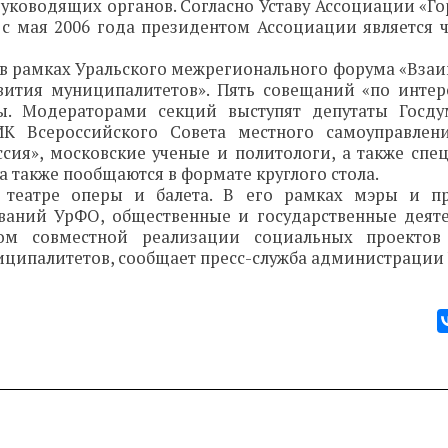
руководящих органов. Согласно Уставу Ассоциации «Г
 с мая 2006 года президентом Ассоциации является 
ий в рамках Уральского межрегионального форума «Вза
вития муниципалитетов». Пять совещаний «по интер
ы. Модераторами секций выступят депутаты Госд
К Всероссийского Совета местного самоуправлени
сия», московские ученые и политологи, а также спе
 также пообщаются в формате круглого стола.
 театре оперы и балета. В его рамках мэры и пр
аний УрФО, общественные и государственные деяте
м совместной реализации социальных проектов
иципалитетов, сообщает пресс-служба администрации 