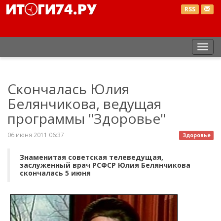
RSS
Пер
нав
Скончалась Юлия
Белянчикова, ведущая
программы "Здоровье"
06 июня 2011 06:37
Здоровье
Знаменитая советская телеведущая,
заслуженный врач РСФСР Юлия Белянчикова
скончалась 5 июня