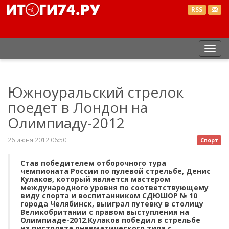
RSS
Пер
нав
Южноуральский стрелок
поедет в Лондон на
Олимпиаду-2012
26 июня 2012 06:50
Спорт
Став победителем отборочного тура
чемпионата России по пулевой стрельбе, Денис
Кулаков, который является мастером
международного уровня по соответствующему
виду спорта и воспитанником СДЮШОР № 10
города Челябинск, выиграл путевку в столицу
Великобритании с правом выступления на
Олимпиаде-2012.Кулаков победил в стрельбе
из пистолета пневматического типа с