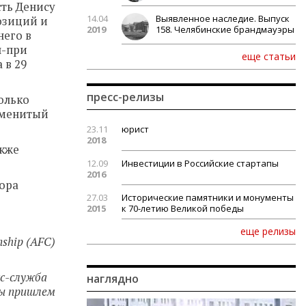
ть Денису
14.04
Выявленное наследие. Выпуск
озиций и
2019
158. Челябинские брандмауэры
него в
н-при
еще статьи
 в 29
пресс-релизы
олько
наменитый
23.11
юрист
2018
акже
12.09
Инвестиции в Российские стартапы
2016
тора
27.03
Исторические памятники и монументы
2015
к 70-летию Великой победы
еще релизы
nship (AFC)
сс-служба
наглядно
мы пришлем