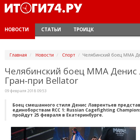
НОВОСТИ
СТАТЬИ
ТРОИЦК
Главная
Новости
Спорт
Челябинский боец ММА Ден
Челябинский боец ММА Денис 
Гран-при Bellator
09 февраля 2018 09:53
Боец смешанного стиля Денис Лаврентьев предста
единоборствам RCC 1: Russian Cagefighting Champio
пройдут 25 февраля в Екатеринбурге.