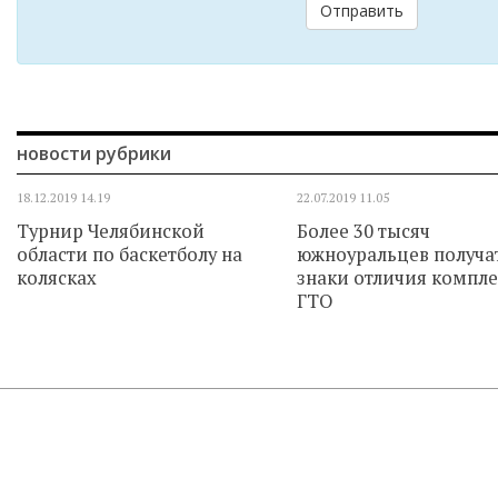
Отправить
новости рубрики
18.12.2019
14.19
22.07.2019
11.05
Турнир Челябинской
Более 30 тысяч
области по баскетболу на
южноуральцев получа
колясках
знаки отличия компле
ГТО