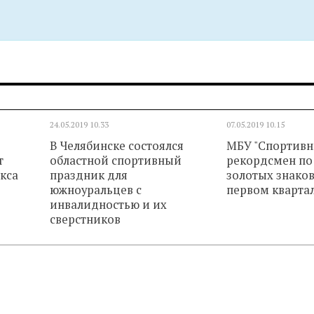
24.05.2019
10.33
07.05.2019
10.15
В Челябинске состоялся
МБУ "Спортивн
т
областной спортивный
рекордсмен по
кса
праздник для
золотых знаков
южноуральцев с
первом квартал
инвалидностью и их
сверстников