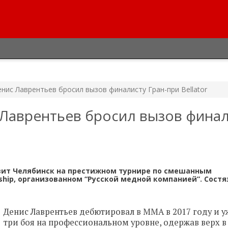
ис Лаврентьев бросил вызов финалисту Гран-при Bellator
Лаврентьев бросил вызов финал
вит Челябинск на престижном турнире по смешанным
nship, организованном “Русской медной компанией”. Сост
Денис Лаврентьев дебютировал в MMA в 2017 году и у
три боя на профессиональном уровне, одержав верх в