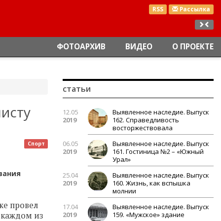
RSS
Рассылка
ФОТОАРХИВ
ВИДЕО
О ПРОЕКТЕ
статьи
исту
12.05
Выявленное наследие. Выпуск
2019
162. Справедливость
восторжествовала
06.05
Выявленное наследие. Выпуск
Спорт
2019
161. Гостиница №2 – «Южный
Урал»
язания
25.04
Выявленное наследие. Выпуск
2019
160. Жизнь, как вспышка
молнии
же провел
17.04
Выявленное наследие. Выпуск
 каждом из
2019
159. «Мужское» здание