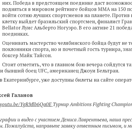
них. Победа в предстоящем поединке даст возможнос
подняться в мировом рейтинге бойцов ММА на 150 п
войти сотню лучших спортсменов на планете. Против 
клетку выйдет бразильский спортсмен, финалист Гра
Bellator Луис Альберто Ногуэро. В его активе 21 победа
поединках.
Оценивать мастерство челябинского бойца будут не т
поклонники спорта, но и почетный гость турнира, з
боксер Майк Тайсон.
Стоит отметить, что в главном бою вечера сойдутся т
и бывший боец UFC, американец Джоуи Бельтран.
в Екатеринбурге, уже доступны билеты на сайте опера
сей Галанов
//youtu.be/YgRMlb6Qa0E
Турнир
Ambitions Fighting Champio
графии и видео с участием Дениса Лаврентьева, наша пре
лы. Пожалуйста, направьте заявку ответным письмом, и 