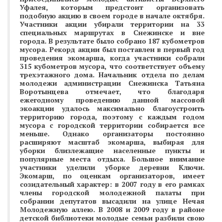
Уфалея, которым предстоит организовать
подобную акцию в своем городе в начале октября.
Участники акции убирали территории на 33
специальных маршрутах в Снежинске и вне
города. В результате было собрано 187 кубометров
мусора. Рекорд акции был поставлен в первый год
проведения экомарша, когда участники собрали
315 кубометров мусора, что соответствует объему
трехэтажного дома. Начальник отдела по делам
молодежи администрации Снежинска Татьяна
Воротынцева отмечает, что благодаря
ежегодному проведению данной массовой
экоакции удалось максимально благоустроить
территорию города, поэтому с каждым годом
мусора с городской территории собирается все
меньше. Однако организаторы постоянно
расширяют масштаб экомарша, выбирая для
уборки близлежащие населенные пункты и
популярные места отдыха. Большое внимание
участники уделили уборке деревни Ключи.
Экомарш, по оценкам организаторов, имеет
созидательный характер: в 2007 году в его рамках
члены городской молодежной палаты при
собрании депутатов высадили на улице Нечая
Молодежную аллею. В 2008 и 2009 году в районе
детской библиотеки молодые семьи разбили свою