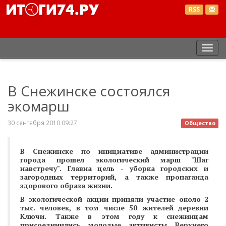
RSS
Пер
нав
В Снежинске состоялся
экомарш
30 сентября 2010 09:27
Общество
В Снежинске по инициативе администрации
города прошел экологический марш "Шаг
навстречу". Главна цель - уборка городских и
загородных территорий, а также пропаганда
здорового образа жизни.
В экологической акции приняли участие около 2
тыс. человек, в том числе 50 жителей деревни
Ключи. Также в этом году к снежинцам
присоединились молодые активисты Верхнего