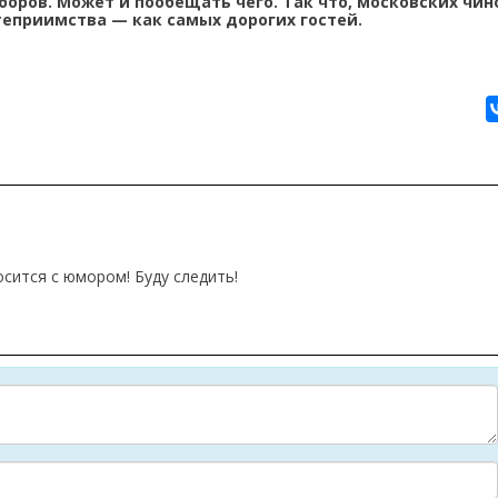
оров. Может и пообещать чего. Так что, московских чи
теприимства — как самых дорогих гостей.
сится с юмором! Буду следить!