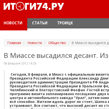
НОВОСТИ
СТАТЬИ
ТРОИЦК
Главная
Новости
Общество
В Миассе высадился д
В Миассе высадился десант. И
08 февраля 2012 14:28
Сегодня, 8 февраля, в Миасс с официальным визи
Президента Российской Федерации Александр Дмит
руководителя администрации Президента РФ Андре
Президента Российской Федерации в Уральском фе
Челябинский и Златоустовский Феофан .Гостей встр
программе визита запланировано посещение двух к
центра и автомобильного завода "Урал", затем нам
всё спокойно. Жители вдоль дорог не стоят, Шапка в
устраивают. Все считают, что высокий десант из ст