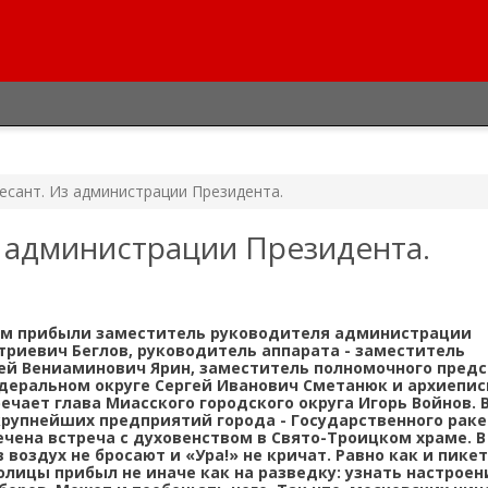
есант. Из администрации Президента.
з администрации Президента.
том прибыли заместитель руководителя администрации
риевич Беглов, руководитель аппарата - заместитель
й Вениаминович Ярин, заместитель полномочного пред
деральном округе Сергей Иванович Сметанюк и архиепис
ечает глава Миасского городского округа Игорь Войнов. 
рупнейших предприятий города - Государственного раке
ечена встреча с духовенством в Свято-Троицком храме. 
 воздух не бросают и «Ура!» не кричат. Равно как и пикет
олицы прибыл не иначе как на разведку: узнать настроен