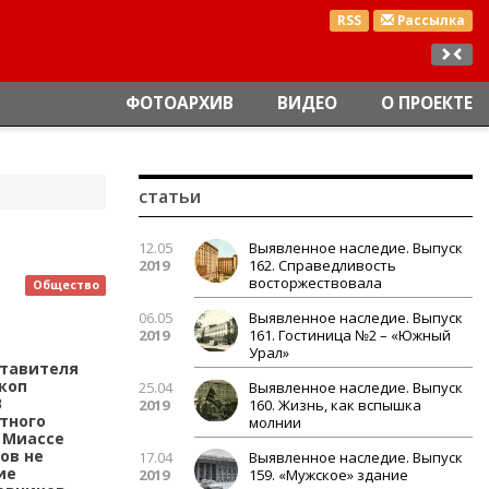
RSS
Рассылка
ФОТОАРХИВ
ВИДЕО
О ПРОЕКТЕ
статьи
12.05
Выявленное наследие. Выпуск
2019
162. Справедливость
восторжествовала
Общество
06.05
Выявленное наследие. Выпуск
2019
161. Гостиница №2 – «Южный
Урал»
ставителя
коп
25.04
Выявленное наследие. Выпуск
В
2019
160. Жизнь, как вспышка
тного
молнии
В Миассе
ов не
17.04
Выявленное наследие. Выпуск
ие
2019
159. «Мужское» здание