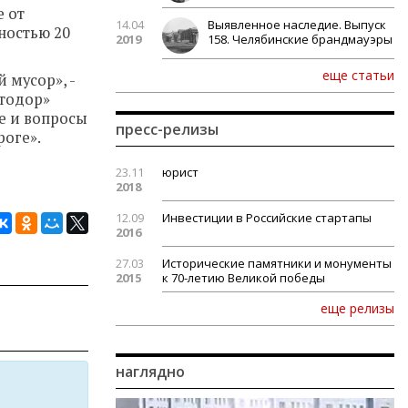
е от
14.04
Выявленное наследие. Выпуск
ностью 20
2019
158. Челябинские брандмауэры
еще статьи
 мусор», -
тодор»
ще и вопросы
пресс-релизы
роге».
23.11
юрист
2018
12.09
Инвестиции в Российские стартапы
2016
27.03
Исторические памятники и монументы
2015
к 70-летию Великой победы
еще релизы
наглядно