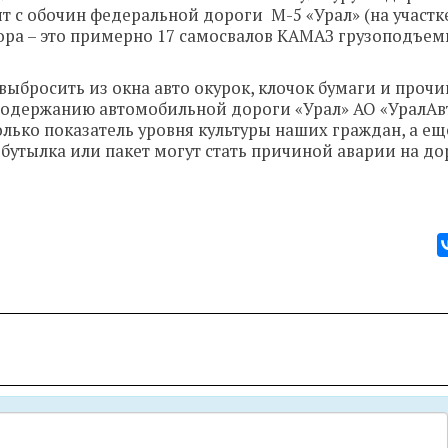
с обочин федеральной дороги М-5 «Урал» (на участк
ора – это примерно 17 самосвалов КАМАЗ грузоподъем
ыбросить из окна авто окурок, клочок бумаги и прочий
содержанию автомобильной дороги «Урал» АО «УралАв
олько показатель уровня культуры наших граждан, а е
бутылка или пакет могут стать причиной аварии на до