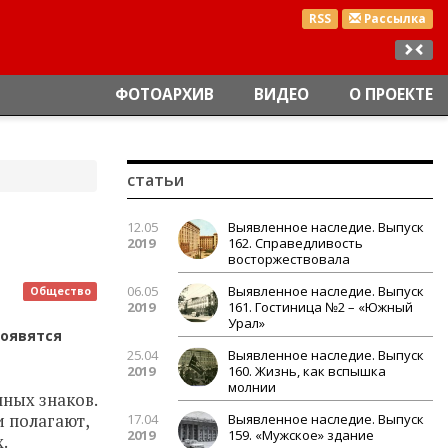
RSS
Рассылка
ФОТОАРХИВ
ВИДЕО
О ПРОЕКТЕ
статьи
12.05
Выявленное наследие. Выпуск
2019
162. Справедливость
восторжествовала
06.05
Выявленное наследие. Выпуск
Общество
2019
161. Гостиница №2 – «Южный
Урал»
появятся
25.04
Выявленное наследие. Выпуск
2019
160. Жизнь, как вспышка
молнии
ных знаков.
и полагают,
17.04
Выявленное наследие. Выпуск
2019
159. «Мужское» здание
.