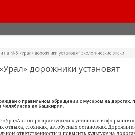
и на М-5 «Урал» дорожники установят экологические знаки
 «Урал» дорожники установят
раждан о правильном обращении с мусором на дорогах, 
т Челябинска до Башкирии.
 «УралАвтодор» приступили к установке информацион
 отдыха, стоянках, автобусных остановках. Дорожник
льной ответственности и повысить культуру на дорогах