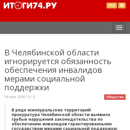
RSS
Пер
нав
В Челябинской области
игнорируется обязанность
обеспечения инвалидов
мерами социальной
поддержки
06 мая 2008 13:13
Общество
В ряде южноуральских территорий
прокуратура Челябинской области выявила
грубые нарушения законодательства по
обеспечению инвалидов гарантированными
государством мерами социальной поддержки,