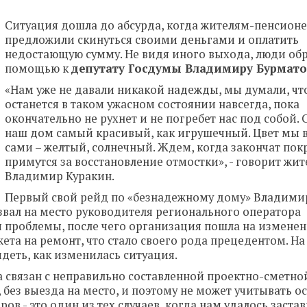
Ситуация дошла до абсурда, когда жителям-пенсион
предложили скинуться своими деньгами и оплатить
недостающую сумму. Не видя иного выхода, люди обр
помощью к
депутату Госдумы Владимиру Бурмато
«Нам уже не давали никакой надежды, мы думали, чт
останется в таком ужасном состоянии навсегда, пока
окончательно не рухнет и не погребет нас под собой. 
наш дом самый красивый, как игрушечный. Цвет мы
сами – желтый, солнечный. Ждем, когда закончат пок
примутся за восстановление отмостки», - говорит жи
Владимир Куракин.
Первый свой рейд по «безнадежному дому» Владими
вал на место руководителя регионального оператора
я проблемы, после чего организация пошла на измене
а на ремонт, что стало своего рода прецедентом. На
деть, как изменилась ситуация.
 связан с неправильно составленной проектно-сметно
, без выезда на место, и поэтому не может учитывать о
в - это один из тех случаев, когда нам удалось заста