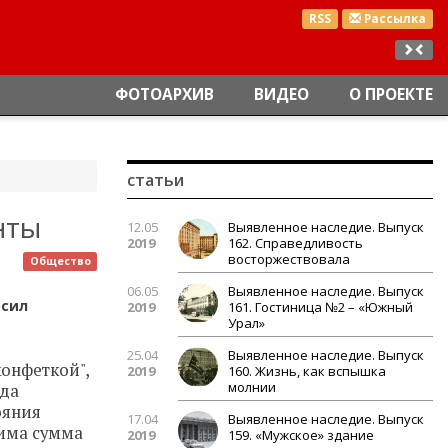
RSS
Рассылка
ФОТОАРХИВ
ВИДЕО
О ПРОЕКТЕ
статьи
нты
12.05
Выявленное наследие. Выпуск
2019
162. Справедливость
восторжествовала
Общество
06.05
Выявленное наследие. Выпуск
осил
2019
161. Гостиница №2 – «Южный
Урал»
25.04
Выявленное наследие. Выпуск
онфеткой",
2019
160. Жизнь, как вспышка
молнии
ада
ояния
17.04
Выявленное наследие. Выпуск
дима сумма
2019
159. «Мужское» здание