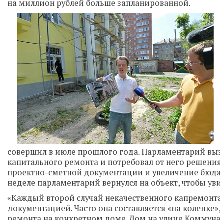
на миллион рублей больше запланированной.
совершил в июле прошлого года. Парламентарий выз
капитального ремонта и потребовал от него решени
проектно-сметной документации и увеличение бюджет
неделе парламентарий вернулся на объект, чтобы уви
«Каждый второй случай некачественного капремонта
документацией. Часто она составляется «на коленке»
ремонта на конкретном доме. Дом на улице Коммунаро