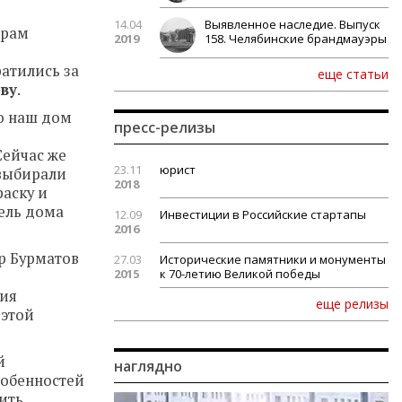
14.04
Выявленное наследие. Выпуск
ерам
2019
158. Челябинские брандмауэры
атились за
еще статьи
ву
.
о наш дом
пресс-релизы
Сейчас же
23.11
юрист
 выбирали
2018
раску и
тель дома
12.09
Инвестиции в Российские стартапы
2016
р Бурматов
27.03
Исторические памятники и монументы
2015
к 70-летию Великой победы
ния
еще релизы
 этой
й
наглядно
собенностей
вить