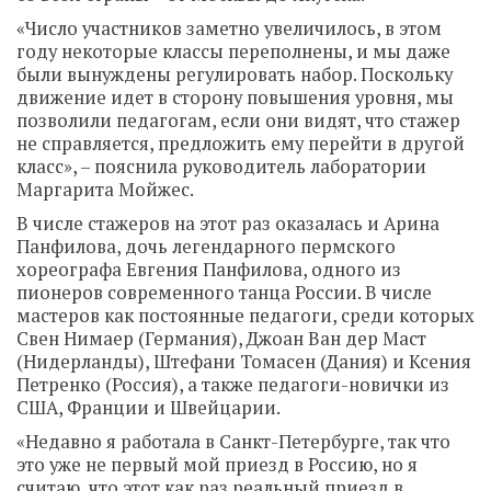
«Число участников заметно увеличилось, в этом
году некоторые классы переполнены, и мы даже
были вынуждены регулировать набор. Поскольку
движение идет в сторону повышения уровня, мы
позволили педагогам, если они видят, что стажер
не справляется, предложить ему перейти в другой
класс», – пояснила руководитель лаборатории
Маргарита Мойжес.
В числе стажеров на этот раз оказалась и Арина
Панфилова, дочь легендарного пермского
хореографа Евгения Панфилова, одного из
пионеров современного танца России. В числе
мастеров как постоянные педагоги, среди которых
Свен Нимаер (Германия), Джоан Ван дер Маст
(Нидерланды), Штефани Томасен (Дания) и Ксения
Петренко (Россия), а также педагоги-новички из
США, Франции и Швейцарии.
«Недавно я работала в Санкт-Петербурге, так что
это уже не первый мой приезд в Россию, но я
считаю, что этот как раз реальный приезд в