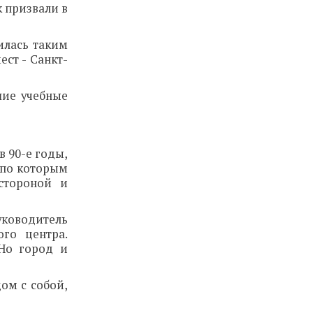
 призвали в
илась таким
ест - Санкт-
шие учебные
в 90-е годы,
 по которым
стороной и
уководитель
ого центра.
 Но город и
ом с собой,