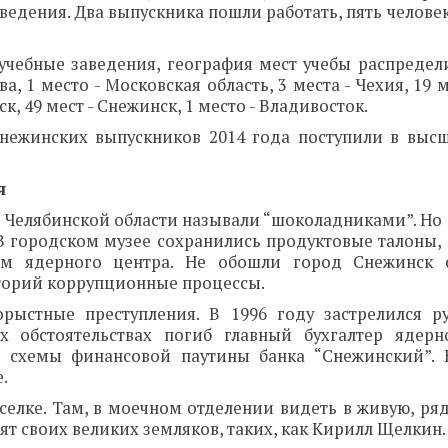
едения. Два выпускника пошли работать, пять человек
 учебные заведения, география мест учебы распредел
а, 1 место - Московская область, 3 места - Чехия, 19 м
ск, 49 мест - Снежинск, 1 место - Владивосток.
снежинских выпускников 2014 года поступили в выс
я
 Челябинской области называли “шоколадниками”. Но 
 В городском музее сохранились продуктовые талоны,
кам ядерного центра. Не обошли город Снежинск 
торий коррупционные процессы.
рыстные преступления. В 1996 году застрелился р
 обстоятельствах погиб главный бухгалтер ядерн
е схемы финансовой паутины банка “Снежинский”.
.
елке. Там, в моечном отделении видеть в живую, ряд
 своих великих земляков, таких, как Кирилл Щелкин.