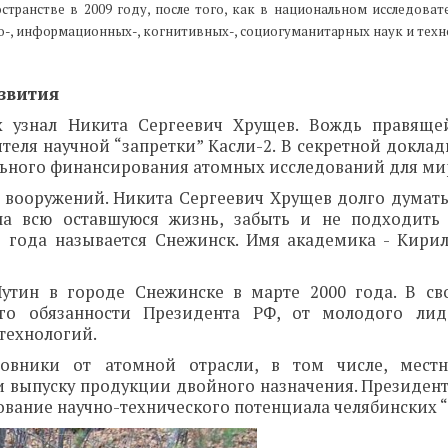
транстве в 2009 году, после того, как в национальном исследоват
ио-, информационных-, когнитивных-, социогуманитарных наук и техн
звития
 узнал Никита Сергеевич Хрущев. Вождь правяще
теля научной “запретки” Касли-2. В секретной докла
льного финансирования атомных исследований для ми
 вооружений. Никита Сергеевич Хрущев долго думать 
 на всю оставшуюся жизнь, забыть и не подходит
93 года называется Снежинск. Имя академика - Кири
Путин в городе Снежинске в марте 2000 года. В с
его обязанности Президента РФ, от молодого лид
технологий.
овники от атомной отрасли, в том числе, местн
и выпуску продукции двойного назначения. Президент
ование научно-технического потенциала челябинских “