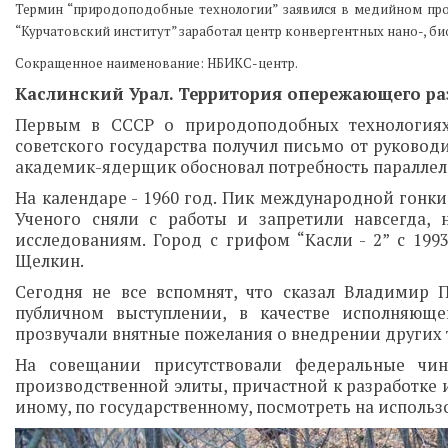
Термин “природоподобные технологии” заявился в медийном прос
“Курчатовский институт” заработал центр конвергентных нано-, б
Сокращенное наименование: НБИКС-центр.
Каслинский Урал. Территория опережающего ра
Первым в СССР о природоподобных технологиях
советского государства получил письмо от руководи
академик-ядерщик обосновал потребность паралле
На календаре - 1960 год. Пик международной гонки
Ученого сняли с работы и запретили навсегда,
исследованиям. Город с грифом “Касли - 2” с 19
Щелкин.
Сегодня не все вспомнят, что сказал Владимир 
публичном выступлении, в качестве исполняющ
прозвучали внятные пожелания о внедрении других 
На совещании присутствовали федеральные чин
производственной элиты, причастной к разработке 
иному, по государственному, посмотреть на использ