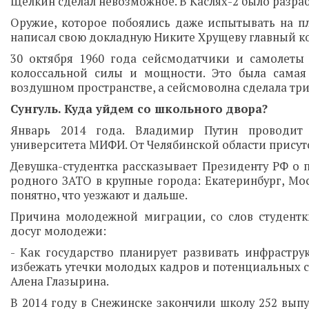
Щелкин сделал невозможное. В Каслях-2 было разра
Оружие, которое побоялись даже испытывать на пл
написал свою докладную Никите Хрущеву главный ко
30 октября 1960 года сейсмодатчики и самолеты
колоссальной силы и мощности. Это была самая
воздушном пространстве, а сейсмоволна сделала три
Сунгуль. Куда уйдем со школьного двора?
Январь 2014 года. Владимир Путин проводит в
университета МИФИ. От Челябинской области присутс
Девушка-студентка рассказывает Президенту РФ о 
родного ЗАТО в крупные города: Екатеринбург, Мос
понятно, что уезжают и дальше.
Причина молодежной миграции, со слов студентк
досуг молодежи:
- Как государство планирует развивать инфрастру
избежать утечки молодых кадров и потенциальных с
Алена Глазырина.
В 2014 году в Снежинске закончили школу 252 выпу