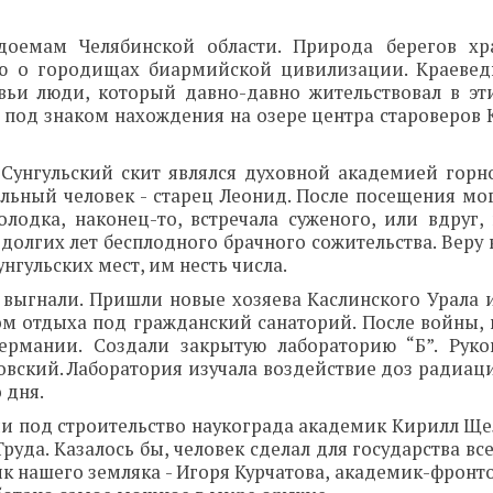
доемам Челябинской области. Природа берегов хр
ию о городищах биармийской цивилизации. Краеве
вьи люди, который давно-давно жительствовал в эт
л под знаком нахождения на озере центра староверов
 Сунгульский скит являлся духовной академией горн
альный человек - старец Леонид. После посещения мо
лодка, наконец-то, встречала суженого, или вдруг,
долгих лет бесплодного брачного сожительства. Веру
нгульских мест, им несть числа.
в выгнали. Пришли новые хозяева Каслинского Урала 
ом отдыха под гражданский санаторий. После войны, 
ермании. Создали закрытую лабораторию “Б”. Рук
овский. Лаборатория изучала воздействие доз радиац
 дня.
и под строительство наукограда академик Кирилл Щел
уда. Казалось бы, человек сделал для государства вс
ик нашего земляка - Игоря Курчатова, академик-фрон