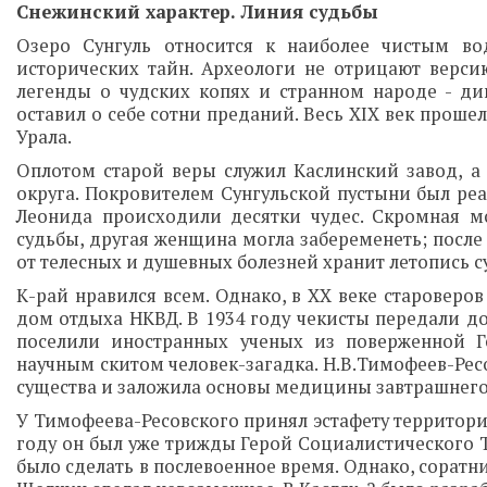
Снежинский характер. Линия судьбы
Озеро Сунгуль относится к наиболее чистым во
исторических тайн. Археологи не отрицают верс
легенды о чудских копях и странном народе - ди
оставил о себе сотни преданий. Весь ХIX век проше
Урала.
Оплотом старой веры служил Каслинский завод, а
округа. Покровителем Сунгульской пустыни был ре
Леонида происходили десятки чудес. Скромная мо
судьбы, другая женщина могла забеременеть; после 
от телесных и душевных болезней хранит летопись су
К-рай нравился всем. Однако, в ХХ веке староверо
дом отдыха НКВД. В 1934 году чекисты передали д
поселили иностранных ученых из поверженной Г
научным скитом человек-загадка. Н.В.Тимофеев-Рес
существа и заложила основы медицины завтрашнего
У Тимофеева-Ресовского принял эстафету территори
году он был уже трижды Герой Социалистического Тр
было сделать в послевоенное время. Однако, соратн