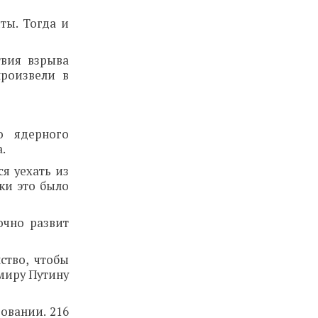
ты. Тогда и
твия взрыва
произвели в
о ядерного
.
я уехать из
ки это было
очно развит
ство, чтобы
миру Путину
овании. 216