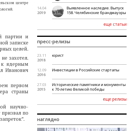
ельском центре
14.04
Выявленное наследие. Выпуск
ологий.
2019
158. Челябинские брандмауэры
еще статьи
й партии и
пресс-релизы
дной записке
рных целей.
23.11
юрист
не захотел.
2018
ь к ядерным
лл Иванович
12.09
Инвестиции в Российские стартапы
2016
27.03
Исторические памятники и монументы
воем первом
2015
к 70-летию Великой победы
ера страны
еще релизы
ой научно-
 призвал по
запреток”.
наглядно