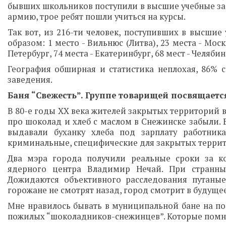
бывших школьников поступили в высшие учебные зав
армию, трое ребят пошли учиться на курсы.
Так вот, из 216-ти человек, поступивших в высшие
образом: 1 место - Вильнюс (Литва), 23 места - Москв
Петербург, 74 места - Екатеринбург, 68 мест - Челябин
География обширная и статистика неплохая, 86% 
заведения.
Баня “Свежесть”. Группе товарищей посвящаетс
В 80-е годы ХХ века жителей закрытых территорий в
про шоколад и хлеб с маслом в Снежинске забыли.
выдавали буханку хлеба под зарплату работни
криминальные, специфические для закрытых терри
Два мэра города получили реальные сроки за ко
ядерного центра Владимир Нечай. При странных
Дожидаются объективного расследования путаны
горожане не смотрят назад, город смотрит в будущее
Мне нравилось бывать в муниципальной бане на пос
пожилых “шоколадников-снежинцев”. Которые помнят