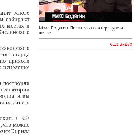
анит много
ды собирают
их местах и
Макс Бодягин. Писатель о литературе и
 Каслинского
жизни
еще видео
озаводского
гилы старца
 по прихоти
 в исцеление
и построили
в санатории
оводил этим
ии на живые
кин. В 1957
е, что можно
товик Кирилл