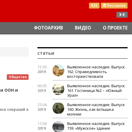
RSS
Рассылка
ФОТОАРХИВ
ВИДЕО
О ПРОЕКТЕ
статьи
12.05
Выявленное наследие. Выпуск
2019
162. Справедливость
восторжествовала
Общество
06.05
Выявленное наследие. Выпуск
ии ООН и
2019
161. Гостиница №2 – «Южный
Урал»
25.04
Выявленное наследие. Выпуск
ион операций в
2019
160. Жизнь, как вспышка
молнии
17.04
Выявленное наследие. Выпуск
2019
159. «Мужское» здание