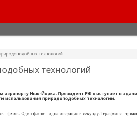
 природоподобных технологий
подобных технологий
 аэропорту Нью-Йорка. Президент РФ выступает в здан
сти использования природоподобных технологий.
- флопс. Один флопс - одна операция в секунду. Терафлопс - трилл