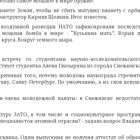
ботано самое мощное в мире оружие.
анете Земля, чтобы не сбить матушку-планету с орби
нструктор Кирилл Щелкин. Итог известен.
 воздушной разведки НАТО зафиксировали последс
 мощная бомба в мире - “Кузькина мать”. Взрыв 
 круга. Вокруг земного шара.
стречу со студентами научно-исследовательског
твует студентка Алена Глазырина из города Снежинска
причинах того, почему молодежь наукограда стремитс
кву, Санкт-Петербург. По умолчанию, а из слов девуш
и-члена молодежной палаты: в Снежинске недостат
ктуру ЗАТО, в том числе и социокультурное простран
пециалистов атомной отрасли? - задала вопрос Влади
скника. Один выпускник не получил аттестат об образ