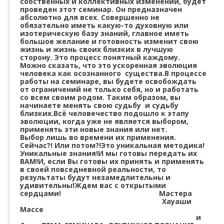
собственных и коллективных изменений, будет
проведен этот семинар. Он предназначен
абсолютно для всех. Совершенно не
обязательно иметь какую-то духовную или
изотерическую базу знаний, главное иметь
большое желание и готовность изменит свою
жизнь и жизнь своих близких в лучшую
сторону. Это процесс понятный каждому.
Можно сказать, что это ускоренная эволюция
человека как осознанного существа.В процессе
работы на семинаре, вы будете освобождать
от ограничений не только себя, но и работать
со всем своим родом. Таким образом, вы
начинаете менять свою судьбу и судьбу
близких.Всё человечество подошло к этапу
эволюции, когда уже не является выбором,
применять эти новые знания или нет.
Выбор лишь во времени их применения.
Сейчас?! Или потом?!Это уникальная методика!
Уникальные знания!И мы готовы передать их
ВАМ!И, если Вы готовы их принять и применять
в своей повседневной реальности, то
результаты будут незамедлительны и
удивительны!Ждем вас с открытыми
сердцами! Мастера
Хауаши
Массе
и