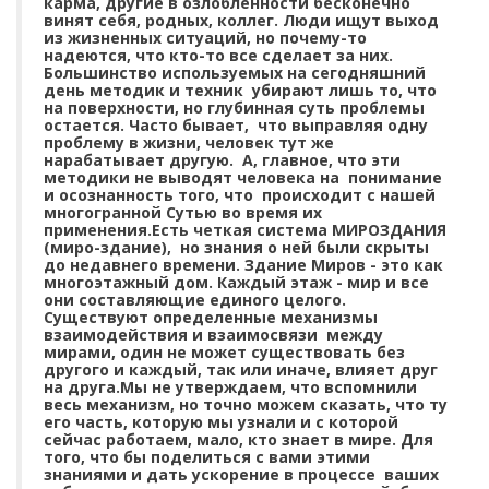
карма, другие в озлобленности бесконечно
винят себя, родных, коллег. Люди ищут выход
из жизненных ситуаций, но почему-то
надеются, что кто-то все сделает за них.
Большинство используемых на сегодняшний
день методик и техник убирают лишь то, что
на поверхности, но глубинная суть проблемы
остается. Часто бывает, что выправляя одну
проблему в жизни, человек тут же
нарабатывает другую. А, главное, что эти
методики не выводят человека на понимание
и осознанность того, что происходит с нашей
многогранной Сутью во время их
применения.Есть четкая система МИРОЗДАНИЯ
(миро-здание), но знания о ней были скрыты
до недавнего времени. Здание Миров - это как
многоэтажный дом. Каждый этаж - мир и все
они составляющие единого целого.
Существуют определенные механизмы
взаимодействия и взаимосвязи между
мирами, один не может существовать без
другого и каждый, так или иначе, влияет друг
на друга.Мы не утверждаем, что вспомнили
весь механизм, но точно можем сказать, что ту
его часть, которую мы узнали и с которой
сейчас работаем, мало, кто знает в мире. Для
того, что бы поделиться с вами этими
знаниями и дать ускорение в процессе ваших