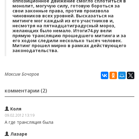
оппозиционное движение смогло сплотиться в
монолит, могучую силу, готовую бороться за
свои законные права, против произвола
чиновников всех уровней. Высказаться на
митинге мог каждый из его участников и,
несмотря на пятнадцатиградусный мороз,
желающих было немало. Итоги74.ру вели
прямую трансляцию прошедшего митинга и за
его ходом следили несколько тысяч человек.
Митинг прошел мирно в рамках действующего
законодательства.
Максим Бочаров
комментарии (2)
Коля
09.02.2012 13:19
А где трансляция была
Лазаре