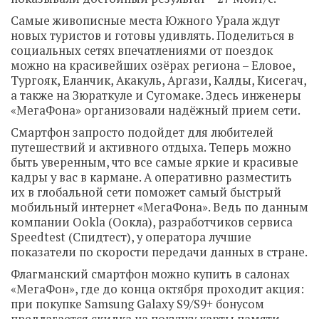
Самые живописные места Южного Урала ждут
новых туристов и готовы удивлять. Поделиться в
социальных сетях впечатлениями от поездок
можно на красивейших озёрах региона – Еловое,
Тургояк, Еланчик, Акакуль, Аргази, Калды, Кисегач,
а также на Зюраткуле и Сугомаке. Здесь инженеры
«МегаФона» организовали надёжный прием сети.
Смартфон запросто подойдет для любителей
путешествий и активного отдыха. Теперь можно
быть уверенным, что все самые яркие и красивые
кадры у вас в кармане. А оперативно разместить
их в глобальной сети поможет самый быстрый
мобильный интернет «МегаФона». Ведь по данным
компании Ookla (Оокла), разработчиков сервиса
Speedtest (Спидтест), у оператора лучшие
показатели по скорости передачи данных в стране.
Флагманский смартфон можно купить в салонах
«МегаФон», где до конца октября проходит акция:
при покупке Samsung Galaxy S9/S9+ бонусом