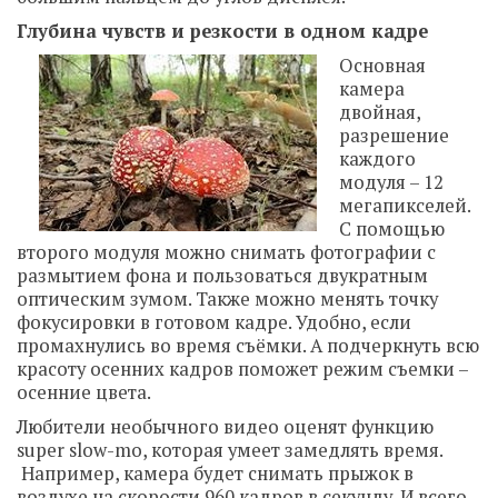
Глубина чувств и резкости в одном кадре
Основная
камера
двойная,
разрешение
каждого
модуля – 12
мегапикселей.
С помощью
второго модуля можно снимать фотографии с
размытием фона и пользоваться двукратным
оптическим зумом. Также можно менять точку
фокусировки в готовом кадре. Удобно, если
промахнулись во время съёмки. А подчеркнуть всю
красоту осенних кадров поможет режим съемки –
осенние цвета.
Любители необычного видео оценят функцию
super slow-mo, которая умеет замедлять время.
Например, камера будет снимать прыжок в
воздухе на скорости 960 кадров в секунду. И всего