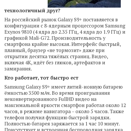
технологичный друг?
На российский рынок Galaxy S9+ поставляется в
конфигурации с 8-ядерным процессором Samsung
Exynos 9810 (4 ядра до 2.35 ГГц, 4 ядра до 1.9 ГГц) и
графикой Mali-G72. Производительность у
смартфона крайне высокая. Интерфейс быстрый,
плавный, браузер «не тормозит» даже при
открытии десятка тяжёлых страниц. Видео,
включая 4K, идёт без глюков, артефактов и
замирания.
Кто работает, тот быстро ест
Samsung Galaxy S9+ имеет литий-ионную батарею
ёмкостью 3500 мАч. Во время проигрывания
неконвертированного FullHD видео на
максимальной яркости смартфон работал около 12
часов, в режиме навигатора – около 5 часов. Также
телефон получил функцию быстрой зарядки.
Полностью батарея заряжается за 1 час 10 минут.
Присутствует и встроенная беспроводная зарядка.