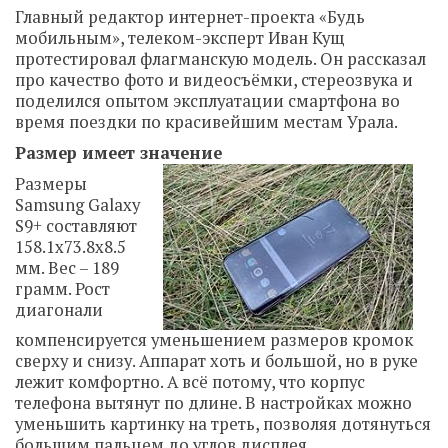
Главный редактор интернет-проекта «Будь
мобильным», телеком-эксперт Иван Кущ
протестировал флагманскую модель. Он рассказал
про качество фото и видеосъёмки, стереозвука и
поделился опытом эксплуатации смартфона во
время поездки по красивейшим местам Урала.
Размер имеет значение
Размеры
Samsung Galaxy
S9+ составляют
158.1x73.8x8.5
мм. Вес – 189
грамм. Рост
диагонали
компенсируется уменьшением размеров кромок
сверху и снизу. Аппарат хоть и большой, но в руке
лежит комфортно. А всё потому, что корпус
телефона вытянут по длине. В настройках можно
уменьшить картинку на треть, позволяя дотянуться
большим пальцем до углов дисплея.