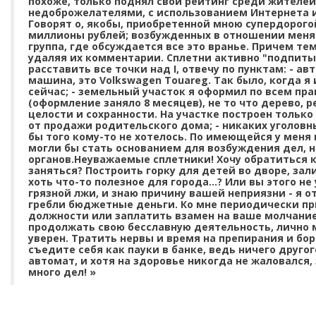
похоже, только поднял свой рейтинг среди жителей
недоброжелателями, с использованием Интернета и 
Говорят о, якобы, приобретенной мною супердорого
миллионы рублей; возбужденных в отношении меня у
группа, где обсуждается все это вранье. Причем тем
удаляя их комментарии. Сплетни активно "подпитыва
расставить все точки над I, отвечу по пунктам: - а
машина, это Volkswagen Touareg. Так было, когда я
сейчас; - земельный участок я оформил по всем пр
(оформление заняло 8 месяцев), не то что дерево, ре
целости и сохранности. На участке построен тольк
от продажи родительского дома; - никаких уголовны
бы того кому-то не хотелось. По имеющейся у мен
могли бы стать основанием для возбуждения дел, 
органов.Неуважаемые сплетники! Хочу обратиться к
заняться? Построить горку для детей во дворе, зали
хоть что-то полезное для города...? Или вы этого не
грязной лжи, и знаю причину вашей неприязни - я о
гребли бюджетные деньги. Ко мне периодически пр
должности или заплатить взамен на ваше молчание
продолжать свою бесславную деятельность, лично мн
уверен. Тратить нервы и время на препирания и бор
съедите себя как пауки в банке, ведь ничего другог
автомат, и хотя на здоровье никогда не жаловался,
много дел! »