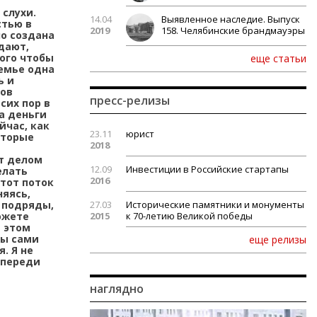
 слухи.
14.04
Выявленное наследие. Выпуск
стью в
2019
158. Челябинские брандмауэры
но создана
 дают,
того чтобы
еще статьи
семье одна
ь и
тов
пресс-релизы
сих пор в
а деньги
йчас, как
23.11
юрист
оторые
2018
ит делом
12.09
Инвестиции в Российские стартапы
елать
2016
этот поток
няясь,
 подряды,
27.03
Исторические памятники и монументы
ожете
2015
к 70-летию Великой победы
в этом
Вы сами
еще релизы
. Я не
впереди
наглядно