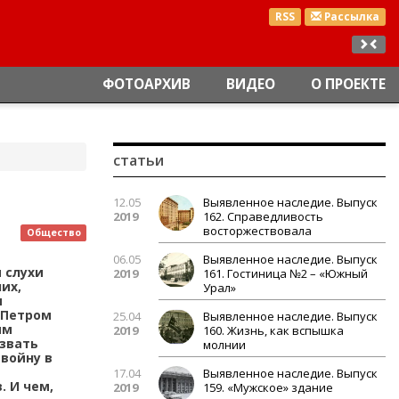
RSS
Рассылка
ФОТОАРХИВ
ВИДЕО
О ПРОЕКТЕ
статьи
12.05
Выявленное наследие. Выпуск
2019
162. Справедливость
восторжествовала
Общество
06.05
Выявленное наследие. Выпуск
 слухи
2019
161. Гостиница №2 – «Южный
их,
Урал»
и
 Петром
25.04
Выявленное наследие. Выпуск
им
2019
160. Жизнь, как вспышка
азвать
молнии
 войну в
17.04
Выявленное наследие. Выпуск
. И чем,
2019
159. «Мужское» здание