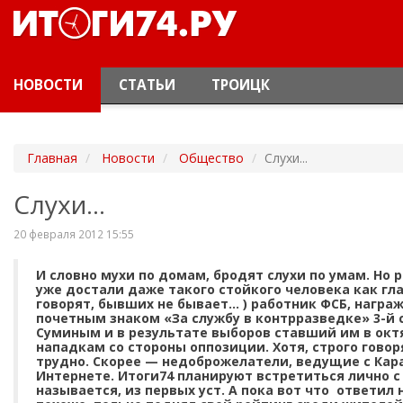
НОВОСТИ
СТАТЬИ
ТРОИЦК
Главная
Новости
Общество
Слухи...
Слухи...
20 февраля 2012 15:55
И словно мухи по домам, бродят слухи по умам. Но 
уже достали даже такого стойкого человека как гла
говорят, бывших не бывает… ) работник ФСБ, нагр
почетным знаком «За службу в контрразведке» 3-й 
Суминым и в результате выборов ставший им в окт
нападкам со стороны оппозиции. Хотя, строго говор
трудно. Скорее — недоброжелатели, ведущие с Кара
Интернете. Итоги74 планируют встретиться лично с
называется, из первых уст. А пока вот что ответил 