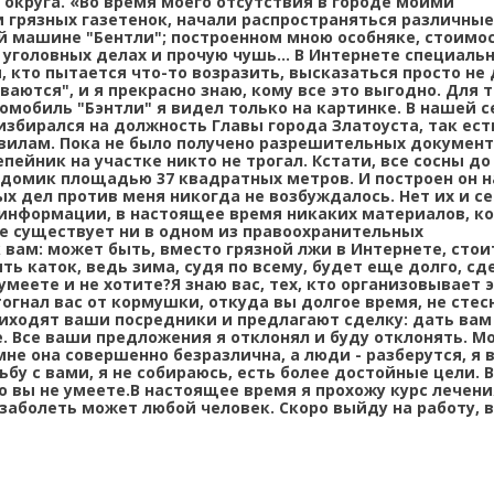
 округа. «Во время моего отсутствия в городе моими
грязных газетенок, начали распространяться различные
й машине "Бентли"; построенном мною особняке, стоимо
головных делах и прочую чушь... В Интернете специаль
, кто пытается что-то возразить, высказаться просто не
ются", и я прекрасно знаю, кому все это выгодно. Для 
втомобиль "Бэнтли" я видел только на картинке. В нашей 
 избирался на должность Главы города Златоуста, так ест
авилам. Пока не было получено разрешительных докумен
пейник на участке никто не трогал. Кстати, все сосны до 
о домик площадью 37 квадратных метров. И построен он н
х дел против меня никогда не возбуждалось. Нет их и се
я информации, в настоящее время никаких материалов, к
не существует ни в одном из правоохранительных
 вам: может быть, вместо грязной лжи в Интернете, сто
ть каток, ведь зима, судя по всему, будет еще долго, сд
 умеете и не хотите?Я знаю вас, тех, кто организовывает 
тогнал вас от кормушки, откуда вы долгое время, не стес
иходят ваши посредники и предлагают сделку: дать вам
. Все ваши предложения я отклонял и буду отклонять. М
е она совершенно безразлична, а люди - разберутся, я 
ьбу с вами, я не собираюсь, есть более достойные цели. 
о вы не умеете.В настоящее время я прохожу курс лечения
 заболеть может любой человек. Скоро выйду на работу, 