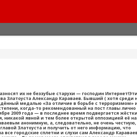
разносят их не беззубые старухи — господин Интернет!Эти
ва Златоуста Александр Караваев. Бывший ( хотя среди н
аждённый медалью «За отличие в борьбе с терроризмом» 
степени, когда-то рекомендованный на пост главы лично
ябре 2009 года — в последнее время подвергается жёстк
я, никакой явной и тем более открытой оппозицией её н
ваевым анонимную, а, следовательно, не очень честную,
 главой Златоуста и получить от него информацию, что
на все городские сплетни и слухи сам Александр Караваев