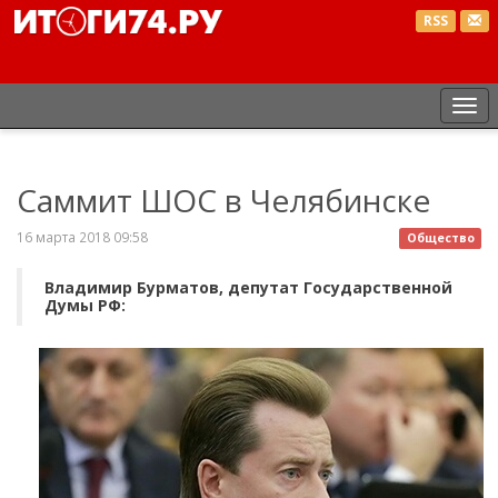
RSS
Пе
нав
Саммит ШОС в Челябинске
16 марта 2018 09:58
Общество
Владимир Бурматов, депутат Государственной
Думы РФ: