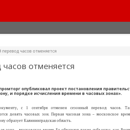
й перевод часов отменяется
д часов отменяется
нпромторг опубликовал проект постановления правительс
ну, и порядке исчисления времени в часовых зонах».
окументу, с 1 сентября отменен сезонный перевод часов. Т
ются девять часовых зон. Первая часовая зона – московское врем
ну образует Калининградская область.
вая зона – московское время. Ее образуют такие субъекты, как Респ