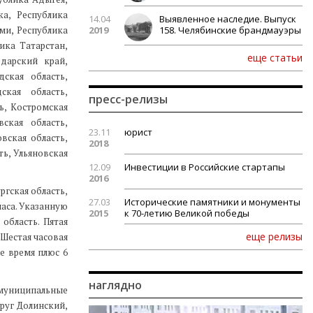
ка, Республика
14.04
Выявленное наследие. Выпуск
ми, Республика
2019
158. Челябинские брандмауэры
ика Татарстан,
еще статьи
одарский край,
дская область,
ская область,
пресс-релизы
ь, Костромская
вская область,
23.11
юрист
овская область,
2018
ть, Ульяновская
12.09
Инвестиции в Российские стартапы
2016
ргская область,
27.03
Исторические памятники и монументы
часа. Указанную
2015
к 70-летию Великой победы
область. Пятая
еще релизы
 Шестая часовая
ое время плюс 6
наглядно
(муниципальные
руг Долинский,