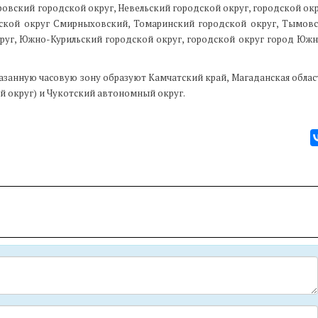
ровский городской округ, Невельский городской округ, городской ок
дской округ Смирныховский, Томаринский городской округ, Тымов
руг, Южно-Курильский городской округ, городской округ город Южн
Указанную часовую зону образуют Камчатский край, Магаданская облас
й округ) и Чукотский автономный округ.