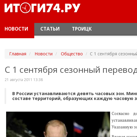
НОВОСТИ
СТАТЬИ
ТРОИЦК
Главная
Новости
Общество
С 1 сентября сезонны
С 1 сентября сезонный перево
21 августа 2011 13:38
В России устанавливаются девять часовых зон. Ми
составе территорий, образующих каждую часовую зо
Согласно д
устанавлива
Указанную зо
Вторая часо