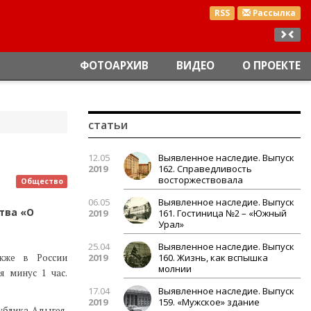
RSS
Рассылка
ФОТОАРХИВ
ВИДЕО
О ПРОЕКТЕ
статьи
12.05
Выявленное наследие. Выпуск
2019
162. Справедливость
восторжествовала
Общество
06.05
Выявленное наследие. Выпуск
тва «О
2019
161. Гостиница №2 – «Южный
Урал»
25.04
Выявленное наследие. Выпуск
акже в России
2019
160. Жизнь, как вспышка
молнии
я минус 1 час.
17.04
Выявленное наследие. Выпуск
2019
159. «Мужское» здание
ублика Адыгея,