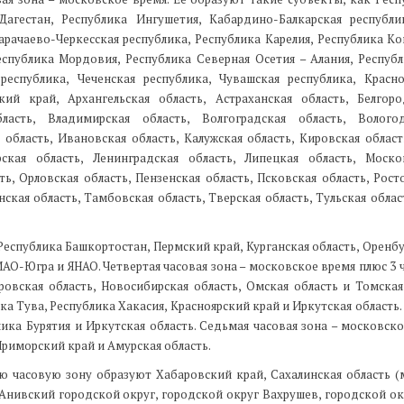
Дагестан, Республика Ингушетия, Кабардино-Балкарская республи
арачаево-Черкесская республика, Республика Карелия, Республика Ко
еспублика Мордовия, Республика Северная Осетия – Алания, Республ
республика, Чеченская республика, Чувашская республика, Красн
кий край, Архангельская область, Астраханская область, Белгоро
бласть, Владимирская область, Волгоградская область, Вологод
 область, Ивановская область, Калужская область, Кировская област
рская область, Ленинградская область, Липецкая область, Моско
ь, Орловская область, Пензенская область, Псковская область, Рост
нская область, Тамбовская область, Тверская область, Тульская облас
Республика Башкортостан, Пермский край, Курганская область, Оренбу
МАО-Югра и ЯНАО. Четвертая часовая зона – московское время плюс 3 
овская область, Новосибирская область, Омская область и Томская 
ка Тува, Республика Хакасия, Красноярский край и Иркутская область.
лика Бурятия и Иркутская область. Седьмая часовая зона – московск
 Приморский край и Амурская область.
ую часовую зону образуют Хабаровский край, Сахалинская область 
Анивский городской округ, городской округ Вахрушев, городской ок