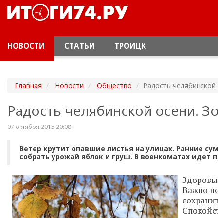
НОВОСТИ
СТАТЬИ
ТРОИЦК
Главная
Новости
Общество
Радость челябинской 
Радость челябинской осени. З
07 октября 2015 20:08
Ветер крутит опавшие листья на улицах. Ранние су
собрать урожай яблок и груш. В военкоматах идет 
Здоровы
Важно по
сохрани
Спокойс