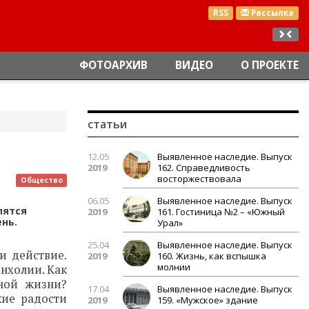
RSS
Рассылка
ФОТОАРХИВ
ВИДЕО
О ПРОЕКТЕ
статьи
12.05
Выявленное наследие. Выпуск
2019
162. Справедливость
восторжествовала
Общество
06.05
Выявленное наследие. Выпуск
пятся
2019
161. Гостиница №2 – «Южный
нь.
Урал»
25.04
Выявленное наследие. Выпуск
и действие.
2019
160. Жизнь, как вспышка
молнии
нхолии. Как
ной жизни?
17.04
Выявленное наследие. Выпуск
кие радости
2019
159. «Мужское» здание