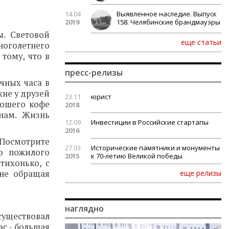
14.04
Выявленное наследие. Выпуск
2019
158. Челябинские брандмауэры
ы. Световой
еще статьи
ноголетнего
тому, что в
пресс-релизы
чных часа в
хне у друзей
23.11
юрист
рошего кофе
2018
онам. Жизнь
12.09
Инвестиции в Российские стартапы
2016
Посмотрите
27.03
Исторические памятники и монументы
о пожилого
2015
к 70-летию Великой победы
тихонько, с
не обращая
еще релизы
наглядно
существовал
с - большая