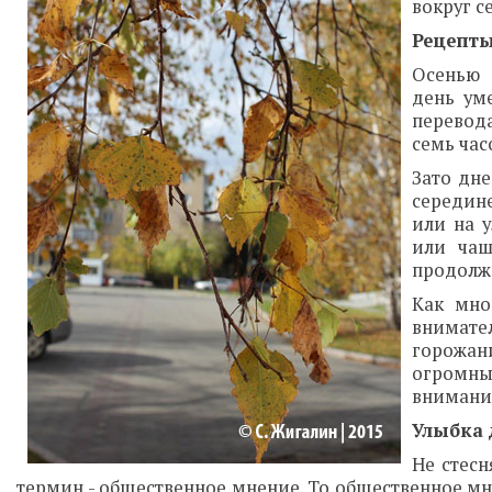
вокруг се
Рецепты
Осенью 
день ум
перевода
семь час
Зато дне
середине
или на 
или чаш
продолж
Как мно
внимате
горожан
огромны
внимания
Улыбка 
Не стесн
термин - общественное мнение. То общественное мн