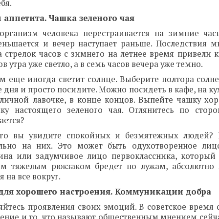
бя.
 аппетита. Чашка зеленого чая
организм человека перестраивается на зимние час
еньшается и вечер наступает раньше. Последствия м
 стрелок часов с зимнего на летнее время привели к 
ов утра уже светло, а в семь часов вечера уже темно.
м еще иногда светит солнце. Выберите полтора солне
 дня и просто посидите. Можно посидеть в кафе, на ку
уличной лавочке, в конце концов. Выпейте чашку хо
ку настоящего зеленого чая. Оглянитесь по стор
ается?
го вы увидите спокойных и безмятежных людей? 
льно на них. Это может быть одухотворенное лиц
ина или задумчивое лицо первоклассника, который 
м тяжелым рюкзаком бредет по лужам, абсолютно 
 на все вокруг.
для хорошего настроения. Коммуникации добра
яйтесь проявления своих эмоций. В советское время 
ение и то, что называют общественным мнением сейча