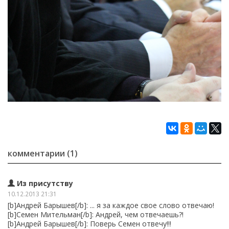
комментарии (1)
Из присутству
10.12.2013 21:31
[b]Андрей Барышев[/b]: ... я за каждое свое слово отвечаю!
[b]Семен Мительман[/b]: Андрей, чем отвечаешь?!
[b]Андрей Барышев[/b]: Поверь Семен отвечу!!!