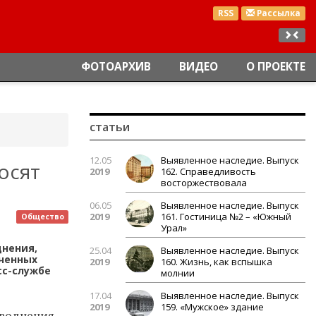
RSS
Рассылка
ФОТОАРХИВ
ВИДЕО
О ПРОЕКТЕ
статьи
12.05
Выявленное наследие. Выпуск
осят
2019
162. Справедливость
восторжествовала
06.05
Выявленное наследие. Выпуск
2019
161. Гостиница №2 – «Южный
Общество
Урал»
днения,
25.04
Выявленное наследие. Выпуск
ученных
2019
160. Жизнь, как вспышка
сс-службе
молнии
17.04
Выявленное наследие. Выпуск
2019
159. «Мужское» здание