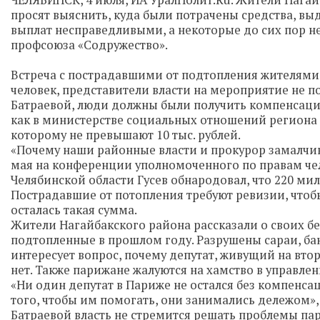
ЧЕЛЯБИНСК, 4 июля, ИА УралПолит.Ru. Жители Нагай
просят выяснить, куда были потрачены средства, в
выплат несправедливыми, а некоторые до сих пор не
профсоюза «Содружество».
Встреча с пострадавшими от подтопления жителями 
человек, представители власти на мероприятие не 
Батраевой, люди должны были получить компенсацию 
как в министерстве социальных отношений региона
которому не превышают 10 тыс. рублей.
«Почему наши районные власти и прокурор замалчива
мая на конференции уполномоченного по правам че
Челябинской области Гусев обнародовал, что 220 мил
Пострадавшие от потопления требуют ревизии, чтобы
осталась такая сумма.
Жители Нагайбакского района рассказали о своих бе
подтопленные в прошлом году. Разрушены сараи, ба
интересует вопрос, почему депутат, живущий на вт
нет. Также парижане жалуются на хамство в управле
«Ни один депутат в Париже не остался без компенсац
того, чтобы им помогать, они занимались дележом», 
Батраевой власть не стремится решать проблемы па