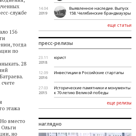
аводнения,
лученных
14.04
Выявленное наследие. Выпуск
есс-службе
2019
158. Челябинские брандмауэры
еще статьи
ало 156
ги
пресс-релизы
нии, тогда
ации по
23.11
юрист
2018
ныкать. 28
ний
12.09
Инвестиции в Российские стартапы
Батраева.
2016
 счете
27.03
Исторические памятники и монументы
2015
к 70-летию Великой победы
я
еще релизы
го этажа
 Но вместо
наглядно
м Ольги
ции, но