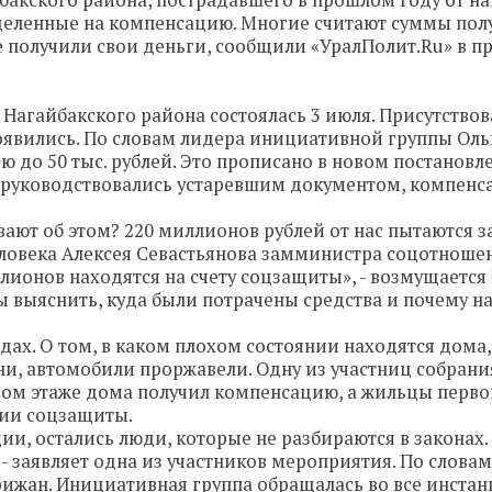
бакского района, пострадавшего в прошлом году от н
ыделенные на компенсацию. Многие считают суммы по
 получили свои деньги, сообщили «УралПолит.Ru» в пр
Нагайбакского района состоялась 3 июля. Присутствов
появились. По словам лидера инициативной группы Оль
до 50 тыс. рублей. Это прописано в новом постановле
 руководствовались устаревшим документом, компенс
ют об этом? 220 миллионов рублей от нас пытаются за
ловека Алексея Севастьянова замминистра соцотноше
лионов находятся на счету соцзащиты», - возмущается 
 выяснить, куда были потрачены средства и почему на
дах. О том, в каком плохом состоянии находятся дома,
ни, автомобили проржавели. Одну из участниц собрани
ором этаже дома получил компенсацию, а жильцы перво
нии соцзащиты.
ии, остались люди, которые не разбираются в законах.
- заявляет одна из участников мероприятия. По слова
рижан. Инициативная группа обращалась во все инстан