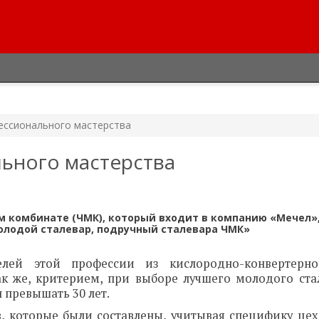
ессионального мастерства
ьного мастерства
ом комбинате (ЧМК), который входит в компанию «Мечел»
олодой сталевар, подручный сталевара ЧМК»
елей этой профессии из кислородно-конвертерн
к же, критерием, при выборе лучшего молодого стал
 превышать 30 лет.
, которые были составлены, учитывая специфику цехо