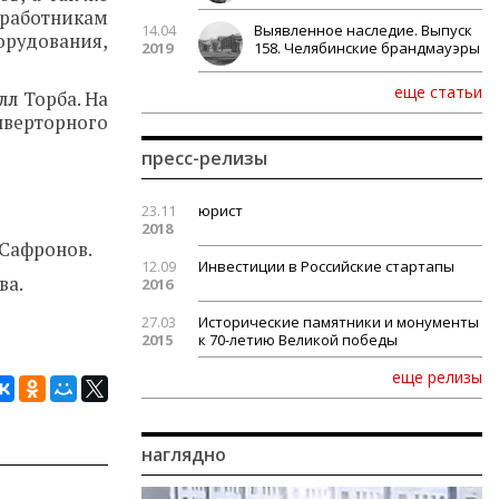
 работникам
14.04
Выявленное наследие. Выпуск
орудования,
2019
158. Челябинские брандмауэры
еще статьи
лл Торба. На
нверторного
пресс-релизы
23.11
юрист
2018
 Сафронов.
12.09
Инвестиции в Российские стартапы
ва.
2016
27.03
Исторические памятники и монументы
2015
к 70-летию Великой победы
еще релизы
наглядно