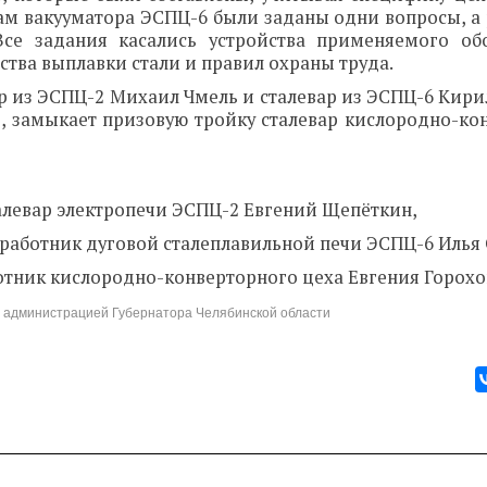
там вакууматора ЭСПЦ-6 были заданы одни вопросы, а
Все задания касались устройства применяемого об
тва выплавки стали и правил охраны труда.
р из ЭСПЦ-2 Михаил Чмель и сталевар из ЭСПЦ-6 Кири
, замыкает призовую тройку сталевар кислородно-ко
талевар электропечи ЭСПЦ-2 Евгений Щепёткин,
- работник дуговой сталеплавильной печи ЭСПЦ-6 Илья
ботник кислородно-конверторного цеха Евгения Горохо
 с администрацией Губернатора Челябинской области