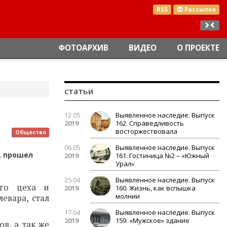
RSS
Рассылка
ФОТОАРХИВ
ВИДЕО
О ПРОЕКТЕ
статьи
12.05
Выявленное наследие. Выпуск
2019
162. Справедливость
восторжествовала
Общество
06.05
Выявленное наследие. Выпуск
, прошел
2019
161. Гостиница №2 – «Южный
Урал»
25.04
Выявленное наследие. Выпуск
ого цеха и
2019
160. Жизнь, как вспышка
молнии
евара, стал
17.04
Выявленное наследие. Выпуск
2019
159. «Мужское» здание
в, а так же