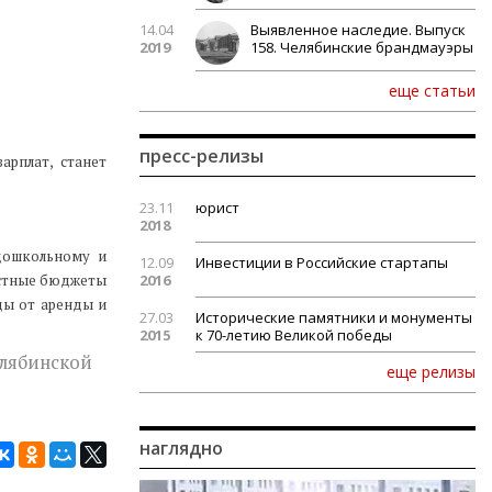
14.04
Выявленное наследие. Выпуск
2019
158. Челябинские брандмауэры
еще статьи
пресс-релизы
рплат, станет
23.11
юрист
2018
 дошкольному и
12.09
Инвестиции в Российские стартапы
естные бюджеты
2016
ды от аренды и
27.03
Исторические памятники и монументы
2015
к 70-летию Великой победы
елябинской
еще релизы
наглядно