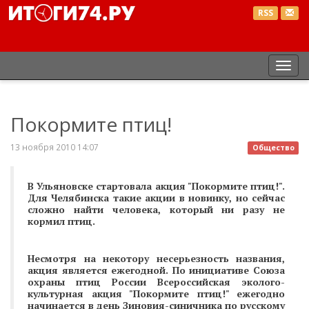
RSS
Пер
нав
Покормите птиц!
13 ноября 2010 14:07
Общество
В Ульяновске стартовала акция
"Покормите птиц!"
.
Для Челябинска такие акции в новинку, но сейчас
сложно найти человека, который ни разу не
кормил птиц.
Несмотря на некотору несерьезность названия,
акция является ежегодной.
По инициативе Союза
охраны птиц России Всероссийская эколого-
культурная акция "Покормите птиц!" ежегодно
начинается в день Зиновия-синичника по русскому