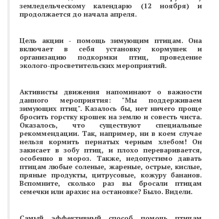
земледельческому календарю (12 ноября) и
продолжается до начала апреля.
Цель акции - помощь зимующим птицам. Она
включает в себя установку кормушек и
организацию подкормки птиц, проведение
эколого-просветительских мероприятий.
Активисты движения напоминают о важности
данного мероприятия: "Мы поддерживаем
зимующих птиц". Казалось бы, нет ничего проще
бросить горстку крошек на землю и совесть чиста.
Оказалось, что существуют специальные
рекоммендации. Так, например, ни в коем случае
нельзя кормить пернатых черным хлебом!
Он
закисает в зобу птиц, и плохо переваривается,
особенно в мороз. Также,
недопустимо давать
птицам любые соленые, жареные, острые, кислые,
пряные продукты, цитрусовые, кожуру бананов.
Вспомните, сколько раз вы бросали птицам
семечки или арахис на остановке? Было. Видели.
Самый эффективный способ помочь птицам