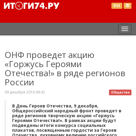
RSS
Пер
нав
ОНФ проведет акцию
«Горжусь Героями
Отечества!» в ряде регионов
России
09 декабря 2016 09:42
Общество
В День Героев Отечества, 9 декабря,
Общероссийский народный фронт проведет в
ряде регионов творческую акцию «Горжусь
Героями Отечества!». В рамках акции будут
подведены итоги конкурса социальных
плакатов, посвященным гордости за Героев
Отечества, духовному величию российского