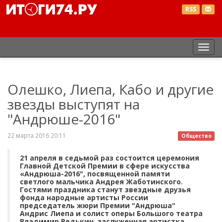
RSS
Пер
нав
Олешко, Лиепа, Кабо и другие
звезды выступят на
"Андрюше-2016"
22 марта 2016 20:11
Общество
21 апреля в седьмой раз состоится церемония
Главной Детской Премии в сфере искусства
«Андрюша-2016", посвященной памяти
светлого мальчика Андрея Жаботинского.
Гостями праздника станут звездные друзья
фонда народные артисты России
председатель жюри Премии "Андрюша"
Андрис Лиепа и солист оперы Большого театра
Владимир Редькин, заслуженная артистка