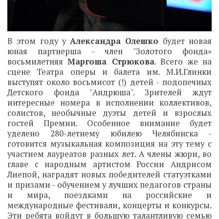
В этом году у
Александра Олешко
будет новая
юная партнерша - член "Золотого фонда»
восьмилетняя
Маргоша Стрюкова
. Всего же на
сцене Театра оперы и балета им. М.И.Глинки
выступят около восьмисот (!) детей - подопечных
Детского фонда "Андрюша". Зрителей ждут
интересные номера в исполнении коллективов,
солистов, необычные дуэты детей и взрослых
гостей Премии. Особенное внимание будет
уделено 280-летнему юбилею Челябинска -
готовится музыкальная композиция на эту тему с
участием лауреатов разных лет. А члены жюри, во
главе с народным артистом России Андрисом
Лиепой, наградят новых победителей статуэтками
и призами - обучением у лучших педагогов страны
и мира, поездками на российские и
международные фестивали, концерты и конкурсы.
Эти ребята войдут в большую талантливую семью