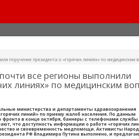
или поручение президента о «горячих линиях» по медицинским 
 почти все регионы выполнили
чих линиях» по медицинским во
альные министерства и департаменты здравоохранения
«горячих линий» по приему жалоб населения. По данным
 фронта в конце октября, баннеры с телефонами службы 
вают, что доступность информации о работе «горячих ли
ачество и своевременность медпомощи. Активисты Народ
резидента РФ Владимира Путина выполнено, и предлагаю