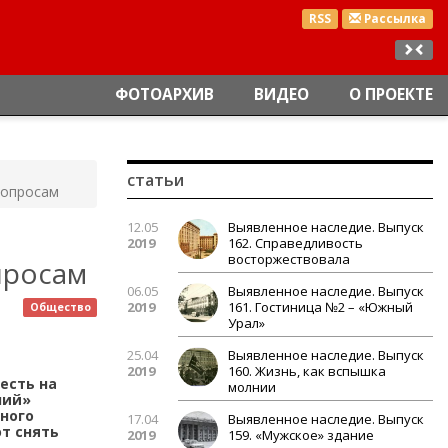
RSS
Рассылка
ФОТОАРХИВ
ВИДЕО
О ПРОЕКТЕ
статьи
вопросам
12.05
Выявленное наследие. Выпуск
2019
162. Справедливость
восторжествовала
просам
06.05
Выявленное наследие. Выпуск
2019
161. Гостиница №2 – «Южный
Общество
Урал»
25.04
Выявленное наследие. Выпуск
2019
160. Жизнь, как вспышка
есть на
молнии
ний»
ного
17.04
Выявленное наследие. Выпуск
т снять
2019
159. «Мужское» здание