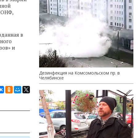
мной
 ОНФ,
зданная в
дного
зов» и
Дезинфекция на Комсомольском пр. в
Челябинске