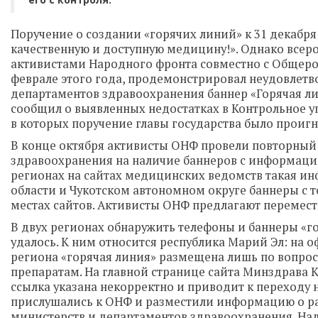
Поручение о создании «горячих линий» к 31 декабря 
качественную и доступную медицину!». Однако все
активистами Народного фронта совместно с Общер
феврале этого года, продемонстрировал неудовлетв
департаментов здравоохранения баннер «Горячая ли
сообщил о выявленных недостатках в Контрольное у
в которых поручение главы государства было проиг
В конце октября активисты ОНФ провели повторный
здравоохранения на наличие баннеров с информацией
регионах на сайтах медицинских ведомств такая инф
области и Чукотском автономном округе баннеры с
местах сайтов. Активисты ОНФ предлагают перемест
В двух регионах обнаружить телефоны и баннеры «г
удалось. К ним относится республика Марий Эл: на
региона «горячая линия» размещена лишь по вопро
препаратам. На главной странице сайта Минздрава 
ссылка указана некорректно и приводит к переходу 
прислушались к ОНФ и разместили информацию о раб
министерств и департаментов здравоохранения. На