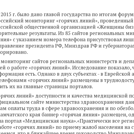
2015 г. было дано главой государства по итогам фору
российский мониторинг «горячих линий», проведенный
оссийской общественной организацией «Женщины биз
орительные результаты. Из 85 сайтов региональных ми
ния» с указанием номера телефона присутствовал лишь
правление президента РФ, Минздрав РФ и губернатора
норировано.
 мониторинг сайтов региональных министерств и деп
 о работе «горячих линий». Исследование показало, ч
ормация есть. Однако в двух субъектах - в Еврейской
 телефонами «горячих линий» размещены в труднодост
ить их на главные страницы порталов.
орячих линий» доступности и качества медицинской 
 официальном сайте министерства здравоохранения да
сам оплаты труда в сфере здравоохранения и по обез
Камчатского края баннер «горячая линия» размещен, о
на портал «Медицинская наука».
«Практически все рег
оте «горячих линий» по приему жалоб населения на 
деемся, что в ближайшее время руководство Минздрав