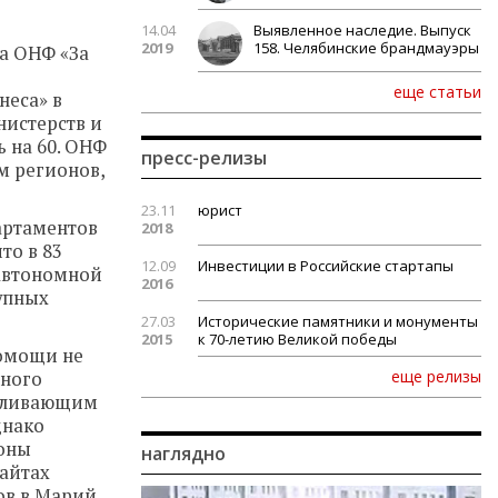
14.04
Выявленное наследие. Выпуск
2019
158. Челябинские брандмауэры
ма ОНФ «За
еще статьи
неса» в
нистерств и
 на 60. ОНФ
пресс-релизы
м регионов,
23.11
юрист
артаментов
2018
то в 83
12.09
Инвестиции в Российские стартапы
 автономной
2016
упных
27.03
Исторические памятники и монументы
2015
к 70-летию Великой победы
помощи не
еще релизы
нного
боливающим
днако
ионы
наглядно
сайтах
ов в Марий