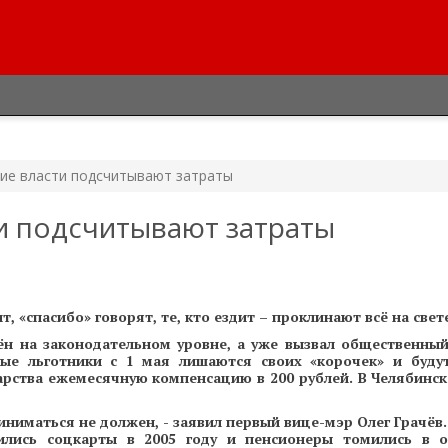
кие власти подсчитывают затраты
и подсчитывают затраты
, «спасибо» говорят, те, кто ездит – проклинают всё на свете
н на законодательном уровне, а уже вызвал общественный
ые льготники с 1 мая лишаются своих «корочек» и будут
арства ежемесячную компенсацию в 200 рублей. В Челябинск
ниматься не должен, - заявил первый вице-мэр Олег Грачёв. 
ились соцкарты в 2005 году и пенсионеры томились в о