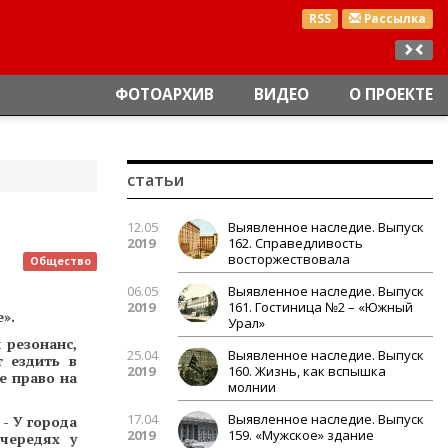
RSS
Рассылка
ФОТОАРХИВ
ВИДЕО
О ПРОЕКТЕ
статьи
12.05
Выявленное наследие. Выпуск
2019
162. Справедливость
восторжествовала
Общество
06.05
Выявленное наследие. Выпуск
2019
161. Гостиница №2 – «Южный
».
Урал»
 резонанс,
25.04
Выявленное наследие. Выпуск
 ездить в
2019
160. Жизнь, как вспышка
е право на
молнии
17.04
Выявленное наследие. Выпуск
- У города
2019
159. «Мужское» здание
чередях у