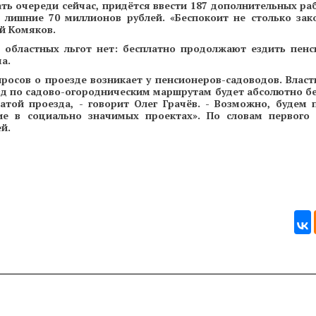
ть очереди сейчас, придётся ввести 187 дополнительных ра
в лишние 70 миллионов рублей. «Беспокоит не столько зак
ей Комяков.
и областных льгот нет: бесплатно продолжают ездить пен
а.
просов о проезде возникает у пенсионеров-садоводов. Власт
зд по садово-огородническим маршрутам будет абсолютно б
той проезда, - говорит Олег Грачёв. - Возможно, будем 
ие в социально значимых проектах». По словам первого 
й.