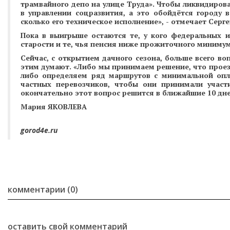
трамвайного депо на улице Труда». Чтобы ликвидирова
в управлении соцразвития, а это обойдётся городу 
сколько его техническое исполнение», - отмечает Серг
Пока в выигрыше остаются те, у кого федеральных 
старости и те, чья пенсия ниже прожиточного минимум
Сейчас, с открытием дачного сезона, больше всего во
этим думают. «Либо мы принимаем решение, что прое
либо определяем ряд маршрутов с минимальной опла
частных перевозчиков, чтобы они принимали участ
окончательно этот вопрос решится в ближайшие 10 дне
Мария ЯКОВЛЕВА
gorod4e.ru
комментарии (0)
оставить свой комментарий