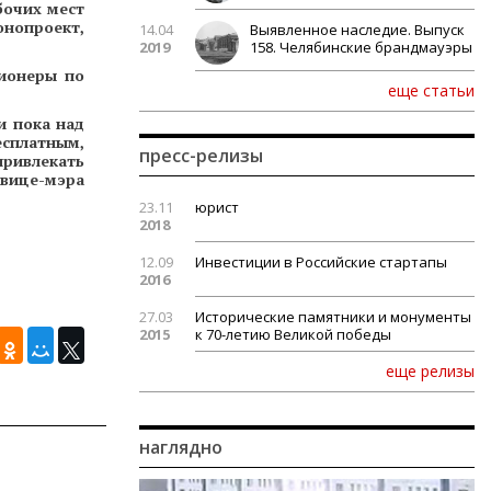
бочих мест
онопроект,
14.04
Выявленное наследие. Выпуск
2019
158. Челябинские брандмауэры
сионеры по
еще статьи
и пока над
есплатным,
пресс-релизы
привлекать
вице-мэра
23.11
юрист
2018
12.09
Инвестиции в Российские стартапы
2016
27.03
Исторические памятники и монументы
2015
к 70-летию Великой победы
еще релизы
наглядно