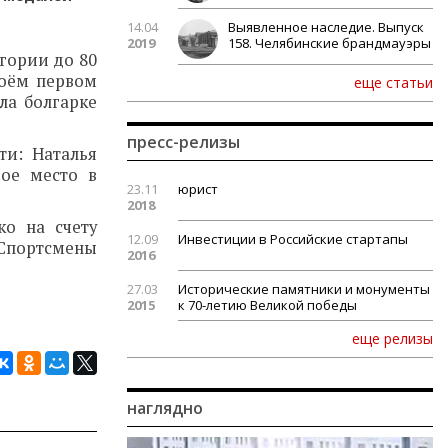
14.04
Выявленное наследие. Выпуск
2019
158. Челябинские брандмауэры
егории до 80
воём первом
еще статьи
ла болгарке
пресс-релизы
ти: Наталья
вое место в
23.11
юрист
2018
ко на счету
12.09
Инвестиции в Российские стартапы
 Спортсмены
2016
27.03
Исторические памятники и монументы
2015
к 70-летию Великой победы
еще релизы
наглядно