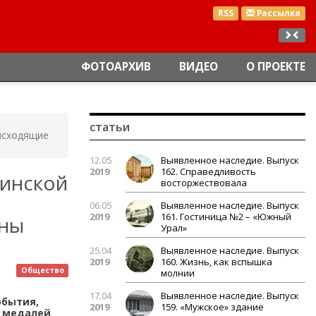
RSS
Рассылка
ФОТОАРХИВ
ВИДЕО
О ПРОЕКТЕ
статьи
оисходящие
12.05
Выявленное наследие. Выпуск
2019
162. Справедливость
бинской
восторжествовала
06.05
Выявленное наследие. Выпуск
2019
161. Гостиница №2 – «Южный
ены
Урал»
25.04
Выявленное наследие. Выпуск
2019
160. Жизнь, как вспышка
Общество
молнии
17.04
Выявленное наследие. Выпуск
обытия,
2019
159. «Мужское» здание
о медалей