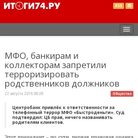
RSS
Пер
нав
МФО, банкирам и
коллекторам запретили
терроризировать
родственников должников
22 августа 2016 08:38
Общество
Центробанк привлёк к ответственности за
телефонный террор МФО «Быстроденьги». Суд
подтвердил: ЦБ прав, нечего названивать
родителям клиентов.
Этот прецедент – по сути, первая правовая оценка