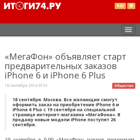
RSS
Пер
нав
«МегаФон» объявляет старт
предварительных заказов
iPhone 6 и iPhone 6 Plus
18 сентября 2014 07:51
Общество
18 сентября. Москва. Все желающие смогут
оформить заказ на приобретение iPhone 6 и
iPhone 6 Plus с 19 сентября на специальной
странице интернет-магазина «МегаФона». В
продажу новые модели iPhone поступят 26
сентября.
19 сентября в 0.00 «МегаФон» начнет принимать