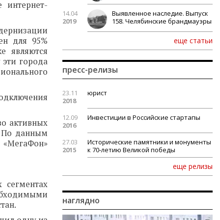
е интернет-
14.04
Выявленное наследие. Выпуск
2019
158. Челябинские брандмауэры
одернизации
пен для 95%
еще статьи
е являются
 эти города
пресс-релизы
гионального
23.11
юрист
подключения
2018
12.09
Инвестиции в Российские стартапы
во активных
2016
. По данным
27.03
Исторические памятники и монументы
 «МегаФон»
2015
к 70-летию Великой победы
еще релизы
х сегментах
еобходимыми
наглядно
тан.