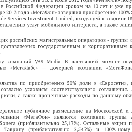
сплуатацию сеть 3G. В июле 2012 года «МегаФон» полу
 в Российской Федерации сроком на 10 лет и уже пр
ябре 2013 года «МегаФон» завершил приобретение 100% S
e Services Investment Limited, входящей в холдинг U
тавлению услуг мобильного интернета, а также зани
щих российских магистральных операторов - группы «
редоставляемых государственным и корпоративным 
.
пу компаний VAS Media. В настоящий момент осущ
стью «МегаЛабс» — дочерней компании «МегаФон
ельства по приобретению 50% доли в «Евросети», 
согласно условиям соответствующего соглашения.
риски, а также процентные расходы по данному обяз
первичное публичное размещение на Московской и
мпании «МегаФон» являются компании группы 
aSonera (приблизительно 25,17%). Остальные акции 
 Таврину (приблизительно 2,545%) и 100%-ному