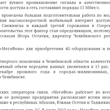
ает лучшее проникновение сигнала и качественно
сти доступа в сеть составляют порядка 15 Мбит/с.
ла проведена большая подготовительная работа по м
одня высокоскоростной мобильный интернет досту
ь Снежинска и каждый третий горожанин в Озерск
роительства этот фактор стал определяющим, поэтому
ссказал Игорь Остатюк, директор Челябинского ре
 «МегаФона» для приобретения 4G-оборудования и 
етвертого поколения в Челябинской области количест
есячный объем передачи данных увеличился в 15 раз
декабре прошлого года в городах-миллионниках,
 Челябинске.
их операторов связи. «МегаФон» работает во все
 и ее дочерние предприятия располагают всеми н
также в республиках Абхазия, Южная Осетия и Таджикис