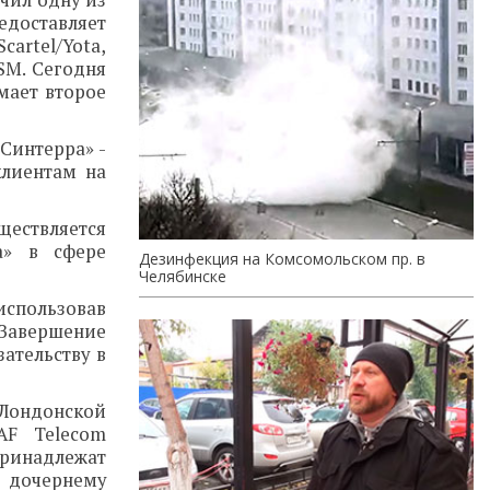
чил одну из
едоставляет
cartel/Yota,
SM. Сегодня
мает второе
Синтерра» -
клиентам на
ествляется
а» в сфере
Дезинфекция на Комсомольском пр. в
Челябинске
использовав
 Завершение
ательству в
 Лондонской
AF Telecom
принадлежат
 дочернему