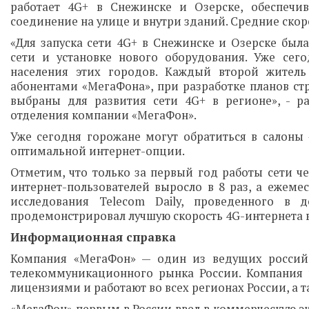
работает 4G+ в Снежинске и Озерске, обеспечив
соединение на улице и внутри зданий. Средние скоро
«Для запуска сети 4G+ в Снежинске и Озерске бы
сети и установке нового оборудования. Уже сег
населения этих городов. Каждый второй жител
абонентами «МегаФона», при разработке планов ст
выбраны для развития сети 4G+ в регионе», - ра
отделения компании «МегаФон».
Уже сегодня горожане могут обратиться в салоны
оптимальной интернет-опции.
Отметим, что только за первый год работы сети ч
интернет-пользователей выросло в 8 раз, а ежем
исследования Telecom Daily, проведенного в 
продемонстрировал лучшую скорость 4G-интернета в
Информационная справка
Компания «МегаФон» — один из ведущих российск
телекоммуникационного рынка России. Компания
лицензиями и работают во всех регионах России, а 