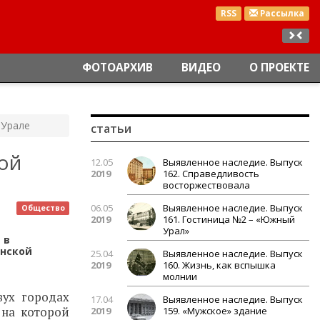
RSS
Рассылка
ФОТОАРХИВ
ВИДЕО
О ПРОЕКТЕ
 Урале
статьи
ой
12.05
Выявленное наследие. Выпуск
2019
162. Справедливость
восторжествовала
06.05
Выявленное наследие. Выпуск
Общество
2019
161. Гостиница №2 – «Южный
Урал»
 в
инской
25.04
Выявленное наследие. Выпуск
2019
160. Жизнь, как вспышка
молнии
вух городах
17.04
Выявленное наследие. Выпуск
 на которой
2019
159. «Мужское» здание