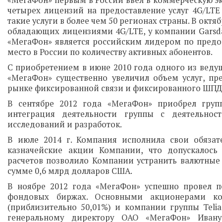
«МегаФон» первым в России ввел в коммерческую эк
четырех лицензий на предоставление услуг 4G/LTE
такие услуги в более чем 50 регионах страны. В окт
обладающих лицензиями 4G/LTE, у компании Garsdal
«МегаФон» является российским лидером по предос
место в России по количеству активных абонентов.
С приобретением в июне 2010 года одного из веду
«МегаФон» существенно увеличил объем услуг, п
рынке фиксированной связи и фиксированного ШПД
В сентябре 2012 года «МегаФон» приобрел груп
интеграция деятельности группы с деятельно
исследований и разработок.
В июле 2014 г. Компания исполнила свои обязат
казначейские акции Компании, что допускалось 
расчетов позволило Компании устранить валютные 
сумме 0,6 млрд долларов США.
В ноябре 2012 года «МегаФон» успешно провел 
фондовых биржах. Основными акционерами ко
(приблизительно 50,01%) и компании группы Teli
генеральному директору ОАО «МегаФон» Ивану