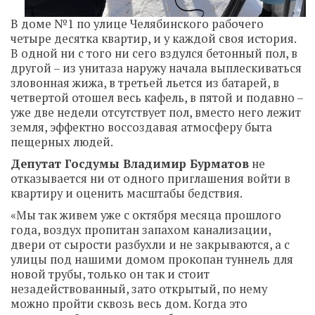
В доме №1 по улице Челябинского рабочего
четыре десятка квартир, и у каждой своя история.
В одной ни с того ни сего вздулся бетонный пол, в
другой – из унитаза наружу начала выплескиваться
зловонная жижа, в третьей льется из батарей, в
четвертой отошел весь кафель, в пятой и подавно –
уже две недели отсутствует пол, вместо него лежит
земля, эффектно воссоздавая атмосферу быта
пещерных людей.
Депутат Госдумы Владимир Бурматов
не
отказывается ни от одного приглашения войти в
квартиру и оценить масштабы бедствия.
«Мы так живем уже с октября месяца прошлого
года, воздух пропитан запахом канализации,
двери от сырости разбухли и не закрываются, а с
улицы под нашими домом прокопан туннель для
новой трубы, только он так и стоит
незадействованный, зато открытый, по нему
можно пройти сквозь весь дом. Когда это