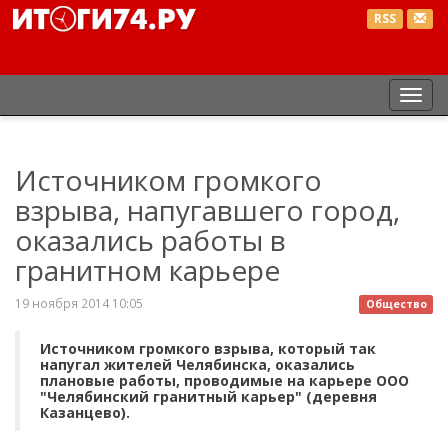
RSS
Пер
нав
Источником громкого
взрыва, напугавшего город,
оказались работы в
гранитном карьере
19 ноября 2014 10:05
Общество
Источником громкого взрыва, который так
напугал жителей Челябинска, оказались
плановые работы, проводимые на карьере ООО
"Челябинский гранитный карьер" (деревня
Казанцево).