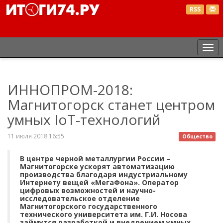
RSS
Пе
нав
ИННОПРОМ-2018:
Магнитогорск станет центром
умных IoT-технологий
11 июля 2018 16:55
Общество
В центре черной металлургии России –
Магнитогорске ускорят автоматизацию
производства благодаря индустриальному
Интернету вещей «МегаФона». Оператор
цифровых возможностей и научно-
исследовательское отделение
Магнитогорского государственного
технического университета им. Г.И. Носова
займутся разработкой и внедрением умных