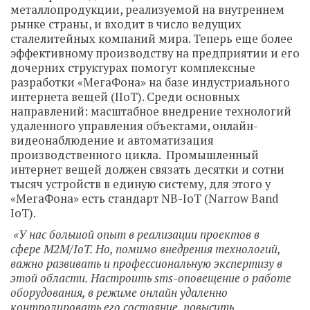
металлопродукции, реализуемой на внутреннем
рынке страны, и входит в число ведущих
сталелитейных компаний мира. Теперь еще более
эффективному производству на предприятии и его
дочерних структурах помогут комплексные
разработки «МегаФона» на базе индустриального
интернета вещей (IIoT). Среди основных
направлений: масштабное внедрение технологий
удаленного управления объектами, онлайн-
видеонаблюдение и автоматизация
производственного цикла. Промышленный
интернет вещей должен связать десятки и сотни
тысяч устройств в единую систему, для этого у
«МегаФона» есть стандарт NB-IoT (Narrow Band
IoT).
«У нас большой опыт в реализации проектов в
сфере
M
2
M
/
IoT
. Но, помимо внедрения технологий,
важно развивать и профессиональную экспертизу в
этой области. Настроить
sms
-оповещение о работе
оборудования, в режиме онлайн удаленно
контролировать его состояние, повысить