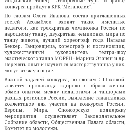
Индийский танец". Отборочные туры и финал
конкурса пройдут в КРК "Мегаполис".
По словам Олега Иванова, состав приглашенных
гостей Ассамблеи входят такие именитые
педагоги, как трехкратная чемпионка России по
народному танцу, двукратная чемпионка мира по
танцу живота, лучший хореограф года Наталья
Беккер. Танцовщица, хореограф и постановщик,
художественный руководитель театра-шоу
экзотического танца МОРЕН - Марина Оганян и др.
Перенять опыт и научиться мастерству танца у них,
могут все желающие.
Важной задачей конкурса, по словам С.Шаховой,
является пропаганда здорового образа жизни,
обмен опытом между педагогами и танцорами
разных регионов России, выявление талантливых
коллективов для участия на конкурсах России,
Европы, Мира. Спонсорскую поддержку
мероприятия осуществляет Законодательное
Собрание области, Общественная Палата области,
Комитет по молодежи.