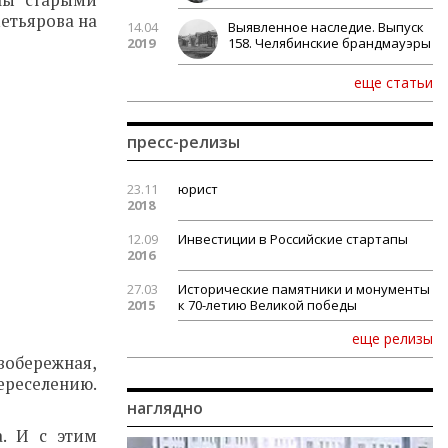
аны старыми
метьярова на
14.04
Выявленное наследие. Выпуск
2019
158. Челябинские брандмауэры
еще статьи
пресс-релизы
23.11
юрист
2018
12.09
Инвестиции в Российские стартапы
2016
27.03
Исторические памятники и монументы
2015
к 70-летию Великой победы
еще релизы
вобережная,
ереселению.
наглядно
. И с этим