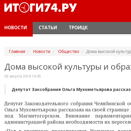
НОВОСТИ
СТАТЬИ
ТРОИЦК
Главная
Новости
Общество
Дома высокой культу
Дома высокой культуры и обра
03 августа 2016 10:45
Депутат Заксобрания Ольга Мухометьярова рассказ
Депутат Законодательного собрания Челябинской о
Ольга Мухометьярова рассказала на своей странице в
под Магнитогорском. Внимание парламентар
администрацией района необходимости их переселе