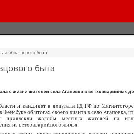
ры и образцового быта
зцового быта
ала о жизни жителей села Агаповка в ветхоаварийных до
бласти и кандидат в депутаты ГД РФ по Магнитогорс
 Фейсбуке об итогах своего визита в село Агаповка, ч
ия привлекли жалобы местных жителей на игн
ния из ветхоаварийного жилья.