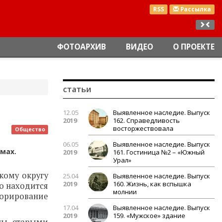
RSS
Рассылка
ФОТОАРХИВ
ВИДЕО
О ПРОЕКТЕ
статьи
12.05
Выявленное наследие. Выпуск
2019
162. Справедливость
восторжествовала
Общество
06.05
Выявленное наследие. Выпуск
мах.
2019
161. Гостиница №2 – «Южный
Урал»
кому округу
25.04
Выявленное наследие. Выпуск
2019
160. Жизнь, как вспышка
то находится
молнии
орирование
17.04
Выявленное наследие. Выпуск
2019
159. «Мужское» здание