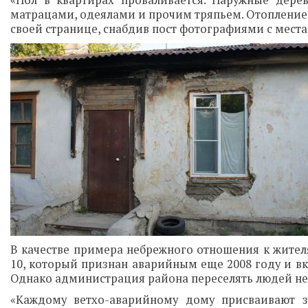
«Пол в квартирах проваливается. Наружные дере
матрацами, одеялами и прочим тряпьем. Отопление д
своей странице, снабдив пост фотографиями с места
В качестве примера небрежного отношения к жител
10, который признан аварийным еще 2008 году и в
Однако администрация района переселять людей не с
«Каждому ветхо-аварийному дому присваивают з