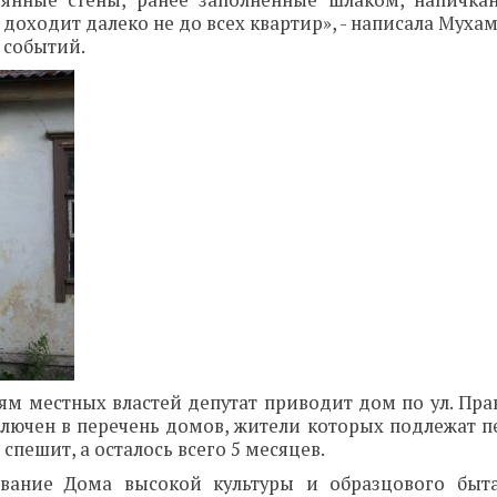
вянные стены, ранее заполненные шлаком, напичк
оходит далеко не до всех квартир», - написала Муха
 событий.
ям местных властей депутат приводит дом по ул. Пра
ключен в перечень домов, жители которых подлежат п
пешит, а осталось всего 5 месяцев.
вание Дома высокой культуры и образцового быта