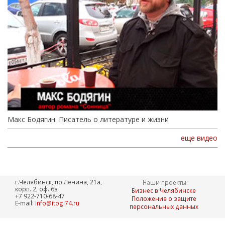
Макс Бодягин. Писатель о литературе и жизни
еще видео
г.Челябинск, пр.Ленина, 21а,
Наши проекты:
корп. 2, оф. 6а
Бизнес в Челябинске
+7 922-710-68-47
Положение о защите
E-mail:
info@itogi74.ru
персональных данных