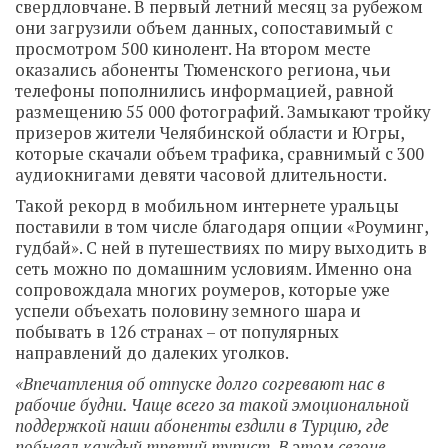
свердловчане. В первый летний месяц за рубежом
они загрузили объем данных, сопоставимый с
просмотром 500 кинолент. На втором месте
оказались абоненты Тюменского региона, чьи
телефоны пополнились информацией, равной
размещению 55 000 фотографий. Замыкают тройку
призеров жители Челябинской области и Югры,
которые скачали объем трафика, сравнимый с 300
аудиокнигами девяти часовой длительности.
Такой рекорд в мобильном интернете уральцы
поставили в том числе благодаря опции «Роуминг,
гудбай». С ней в путешествиях по миру выходить в
сеть можно по домашним условиям. Именно она
сопровождала многих роумеров, которые уже
успели объехать половину земного шара и
побывать в 126 странах – от популярных
направлений до далеких уголков.
«Впечатления об отпуске долго согревают нас в
рабочие будни. Чаще всего за такой эмоциональной
поддержкой наши абоненты ездили в Турцию, где
побывал каждый третий турист. В этом сезоне