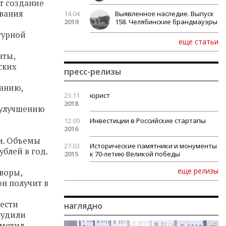
т создание
ования
14.04
Выявленное наследие. Выпуск
2019
158. Челябинские брандмауэры
турной
еще статьи
аты,
ских
пресс-релизы
ванию,
23.11
юрист
2018
 улучшению
12.09
Инвестиции в Российские стартапы
2016
и. Объемы
27.03
Исторические памятники и монументы
блей в год.
2015
к 70-летию Великой победы
еще релизы
дворы,
он получит в
нести
наглядно
судили
тметил