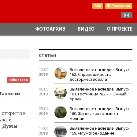
RSS
Рассылка
ФОТОАРХИВ
ВИДЕО
О ПРОЕКТЕ
статьи
12.05
Выявленное наследие. Выпуск
2019
162. Справедливость
восторжествовала
Общество
06.05
Выявленное наследие. Выпуск
 Также их
2019
161. Гостиница №2 – «Южный
Урал»
25.04
Выявленное наследие. Выпуск
и открытое
2019
160. Жизнь, как вспышка
молнии
такой
й Думы
17.04
Выявленное наследие. Выпуск
2019
159. «Мужское» здание