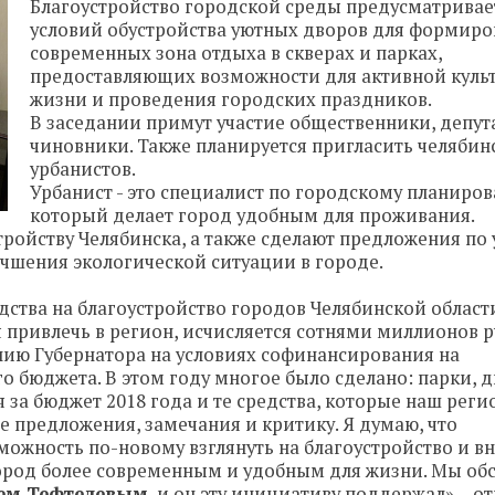
Благоустройство городской среды предусматривае
условий обустройства уютных дворов для формир
современных зона отдыха в скверах и парках,
предоставляющих возможности для активной куль
жизни и проведения городских праздников.
В заседании примут участие общественники, депут
чиновники. Также планируется пригласить челябин
урбанистов.
Урбанист - это специалист по городскому планиро
который делает город удобным для проживания.
тройству Челябинска, а также сделают предложения по
учшения экологической ситуации в городе.
ства на благоустройство городов Челябинской област
привлечь в регион, исчисляется сотнями миллионов ру
ению Губернатора на условиях софинансирования на
о бюджета. В этом году многое было сделано: парки, 
я за бюджет 2018 года и те средства, которые наш реги
 предложения, замечания и критику. Я думаю, что
можность по-новому взглянуть на благоустройство и в
ород более современным и удобным для жизни. Мы об
ием Тефтелевым
, и он эту инициативу поддержал», - о