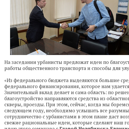
На заседании урбанисты предложат идеи по благоус
работы общественного транспорта и способы для ул
«Из федерального бюджета выделяются большие сред
федерального финансирования, которое нам удается 
Значительный вклад делает и сама область: по реш
благоустройство направляются средства из областног
скверы, проезды. При этом, сейчас, когда мы боремс
следующем году, необходимо услышать все разумные
сотрудничество с урбанистами в этом плане даст воз
свежие рациональные идеи, которые сделают наш г
идею этого семинара с
Главой Челябинска Евген