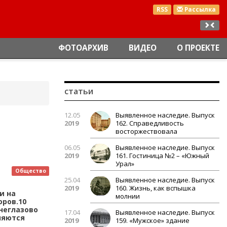
RSS
Рассылка
ФОТОАРХИВ
ВИДЕО
О ПРОЕКТЕ
статьи
12.05
Выявленное наследие. Выпуск
2019
162. Справедливость
восторжествовала
06.05
Выявленное наследие. Выпуск
2019
161. Гостиница №2 – «Южный
Урал»
Общество
25.04
Выявленное наследие. Выпуск
2019
160. Жизнь, как вспышка
и на
молнии
ров.10
неглазово
17.04
Выявленное наследие. Выпуск
ляются
2019
159. «Мужское» здание