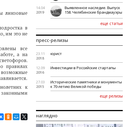
14.04
Выявленное наследие. Выпуск
2019
158. Челябинские брандмауэры
ты линзовые
еще статьи
подростка в
о, им это не
пресс-релизы
овлены все
23.11
юрист
аботе, а на
2018
светофоров.
о правилах
12.09
Инвестиции в Российские стартапы
и возможные
2016
авливается.
27.03
Исторические памятники и монументы
нолетних к
2015
к 70-летию Великой победы
 законными
еще релизы
наглядно