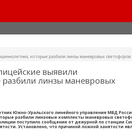
ршеннолетних, которые разбили линзы маневровых светофоров
лицейские выявили
 разбили линзы маневровых
тних Южно-Уральского линейного управления МВД Росси
оторые разбили линзовые комплекты маневровых светофо
полиции поступило сообщение от дежурной по станции Си
нятости. Установлено, что причиной ложной занятости яв